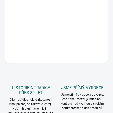
10.8.2026
MOŽNOSTI
DORUČENÍ
−
+
Přidat do košíku
kovové rolničky, velikost 1 cm a 0,7 cm, v balení 30 ks
DETAILNÍ INFORMACE
ZEPTAT SE
HISTORIE A TRADICE
JSME PŘÍMÝ VÝROBCE
PŘES 30 LET
Jsme přímý výrobce a dovozce,
což nám umožňuje mít plnou
Díky naší dlouholeté zkušenosti
kontrolu nad kvalitou a širokým
víme přesně, co zákazníci chtějí.
sortimentem našich produktů.
Naším hlavním cílem je jim