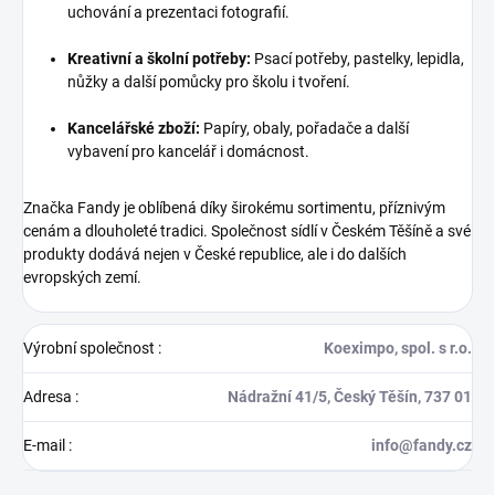
uchování a prezentaci fotografií.
Kreativní a školní potřeby:
Psací potřeby, pastelky, lepidla,
nůžky a další pomůcky pro školu i tvoření.
Kancelářské zboží:
Papíry, obaly, pořadače a další
vybavení pro kancelář i domácnost.
Značka Fandy je oblíbená díky širokému sortimentu, příznivým
cenám a dlouholeté tradici. Společnost sídlí v Českém Těšíně a své
produkty dodává nejen v České republice, ale i do dalších
evropských zemí.
Výrobní společnost
:
Koeximpo, spol. s r.o.
Adresa
:
Nádražní 41/5, Český Těšín, 737 01
E-mail
:
info@fandy.cz