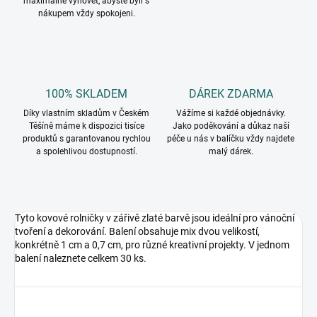
maximálně vyhovět, abyste byli s
nákupem vždy spokojeni.
100% SKLADEM
DÁREK ZDARMA
Díky vlastním skladům v Českém
Vážíme si každé objednávky.
Těšíně máme k dispozici tisíce
Jako poděkování a důkaz naší
produktů s garantovanou rychlou
péče u nás v balíčku vždy najdete
a spolehlivou dostupností.
malý dárek.
Tyto kovové rolničky v zářivě zlaté barvě jsou ideální pro vánoční
tvoření a dekorování. Balení obsahuje mix dvou velikostí,
konkrétně 1 cm a 0,7 cm, pro různé kreativní projekty. V jednom
balení naleznete celkem 30 ks.