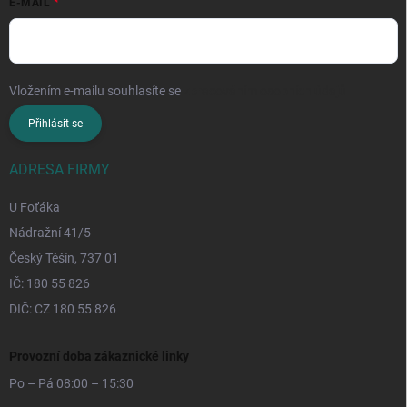
E-MAIL
Vložením e-mailu souhlasíte se
zpracováním osobních údajů
Přihlásit se
ADRESA FIRMY
U Foťáka
Nádražní 41/5
Český Těšín, 737 01
IČ: 180 55 826
DIČ: CZ 180 55 826
Provozní doba zákaznické linky
Po – Pá 08:00 – 15:30