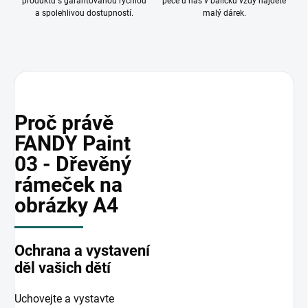
produktů s garantovanou rychlou
péče u nás v balíčku vždy najdete
a spolehlivou dostupností.
malý dárek.
Proč právě
FANDY Paint
03 - Dřevěný
rámeček na
obrázky A4
Ochrana a vystavení
děl vašich dětí
Uchovejte a vystavte