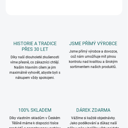
ZEPTAT SE
HISTORIE A TRADICE
JSME PŘÍMÝ VÝROBCE
PŘES 30 LET
Jsme přímý výrobce a dovozce,
což nám umožňuje mít plnou
Díky naší dlouholeté zkušenosti
kontrolu nad kvalitou a širokým
víme přesně, co zákazníci chtějí.
sortimentem našich produktů.
Naším hlavním cílem je jim
maximálně vyhovět, abyste byli s
nákupem vždy spokojeni.
100% SKLADEM
DÁREK ZDARMA
Díky vlastním skladům v Českém
Vážíme si každé objednávky.
Těšíně máme k dispozici tisíce
Jako poděkování a důkaz naší