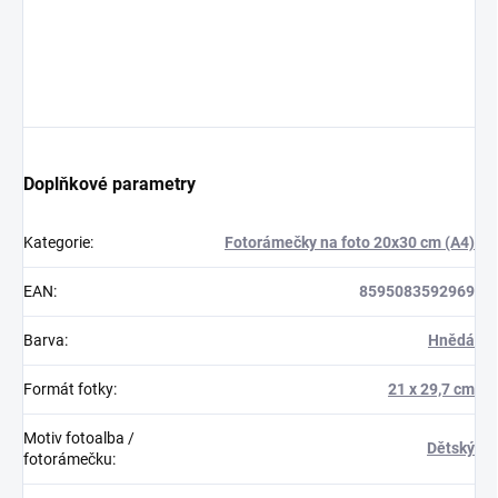
Doplňkové parametry
Kategorie
:
Fotorámečky na foto 20x30 cm (A4)
EAN
:
8595083592969
Barva
:
Hnědá
Formát fotky
:
21 x 29,7 cm
Motiv fotoalba /
Dětský
fotorámečku
: