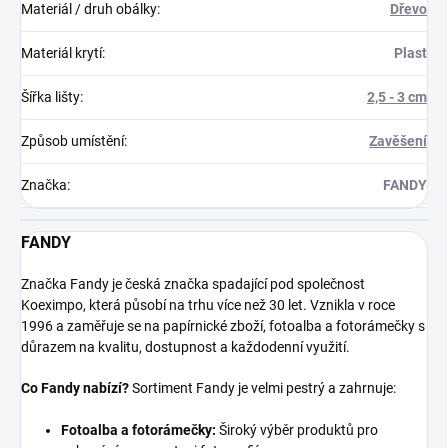
Materiál / druh obálky
:
Dřevo
Materiál krytí
:
Plast
Šířka lišty
:
2,5 - 3 cm
Způsob umístění
:
Zavěšení
Značka
:
FANDY
FANDY
Značka Fandy je česká značka spadající pod společnost
Koeximpo, která působí na trhu více než 30 let. Vznikla v roce
1996 a zaměřuje se na papírnické zboží, fotoalba a fotorámečky s
důrazem na kvalitu, dostupnost a každodenní využití.
Co Fandy nabízí?
Sortiment Fandy je velmi pestrý a zahrnuje:
Fotoalba a fotorámečky:
Široký výběr produktů pro