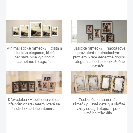
Minimalistické rámečky – čistá a
Klasické rámečky – nadčasové
klasická elegance, která
provedení s jednoduchým
nechává plně vyniknout
profilem, které decentně doplní
samotnou fotografii.
fotografii a hodí se do každého
interiéru.
Dřevodekory – oblíbená volba s
Zdobené a ornamentální
hřejivým charakterem, která se
rámečky – ryté detaily a složité
hodí do každého interiéru.
vzory dodají fotografii punc
uměleckého díla.