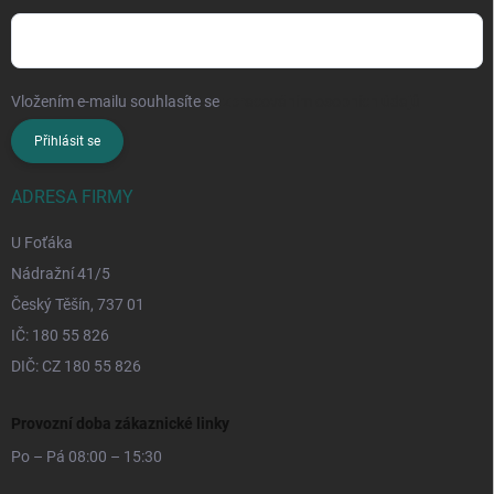
Vložením e-mailu souhlasíte se
zpracováním osobních údajů
Přihlásit se
ADRESA FIRMY
U Foťáka
Nádražní 41/5
Český Těšín, 737 01
IČ: 180 55 826
DIČ: CZ 180 55 826
Provozní doba zákaznické linky
Po – Pá 08:00 – 15:30