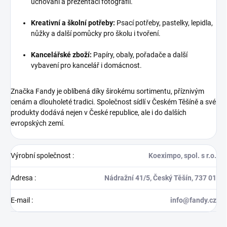
uchování a prezentaci fotografií.
Kreativní a školní potřeby:
Psací potřeby, pastelky, lepidla,
nůžky a další pomůcky pro školu i tvoření.
Kancelářské zboží:
Papíry, obaly, pořadače a další
vybavení pro kancelář i domácnost.
Značka Fandy je oblíbená díky širokému sortimentu, příznivým
cenám a dlouholeté tradici. Společnost sídlí v Českém Těšíně a své
produkty dodává nejen v České republice, ale i do dalších
evropských zemí.
Výrobní společnost
:
Koeximpo, spol. s r.o.
Adresa
:
Nádražní 41/5, Český Těšín, 737 01
E-mail
:
info@fandy.cz