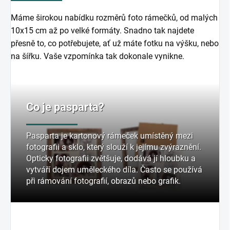
Máme širokou nabídku rozměrů foto rámečků, od malých
10x15 cm až po velké formáty. Snadno tak najdete
přesně to, co potřebujete, ať už máte fotku na výšku, nebo
na šířku. Vaše vzpomínka tak dokonale vynikne.
Co je pasparta?
Pasparta je kartonový rámeček umístěný mezi
fotografii a sklo, který slouží k jejímu zvýraznění.
Opticky fotografii zvětšuje, dodává jí hloubku a
vytváří dojem uměleckého díla. Často se používá
při rámování fotografií, obrazů nebo grafik.