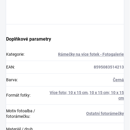
Doplňkové parametry
Kategorie
:
Rámečky na více fotek - Fotogalerie
EAN
:
8595083514213
Barva
:
Černá
Více foto; 10 x 15 cm
,
10 x 15 cm; 10 x 15
Formát fotky
:
cm
Motiv fotoalba /
Ostatní fotorámečky
fotorámečku
:
Materiál / druh