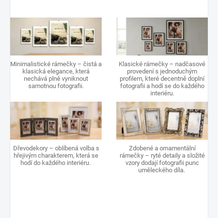
Minimalistické rámečky – čistá a
Klasické rámečky – nadčasové
klasická elegance, která
provedení s jednoduchým
nechává plně vyniknout
profilem, které decentně doplní
samotnou fotografii.
fotografii a hodí se do každého
interiéru.
Dřevodekory – oblíbená volba s
Zdobené a ornamentální
hřejivým charakterem, která se
rámečky – ryté detaily a složité
hodí do každého interiéru.
vzory dodají fotografii punc
uměleckého díla.