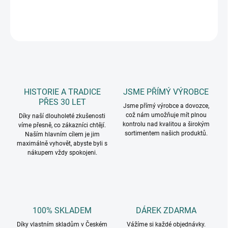
DETAILNÍ INFORMACE
ZEPTAT SE
HISTORIE A TRADICE
JSME PŘÍMÝ VÝROBCE
PŘES 30 LET
Jsme přímý výrobce a dovozce,
což nám umožňuje mít plnou
Díky naší dlouholeté zkušenosti
kontrolu nad kvalitou a širokým
víme přesně, co zákazníci chtějí.
sortimentem našich produktů.
Naším hlavním cílem je jim
maximálně vyhovět, abyste byli s
nákupem vždy spokojeni.
100% SKLADEM
DÁREK ZDARMA
Díky vlastním skladům v Českém
Vážíme si každé objednávky.