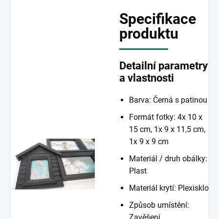
Specifikace
produktu
Detailní parametry
a vlastnosti
Barva: Černá s patinou
Formát fotky: 4x 10 x
15 cm, 1x 9 x 11,5 cm,
1x 9 x 9 cm
Materiál / druh obálky:
Plast
Materiál krytí: Plexisklo
Způsob umístění:
Zavěšení