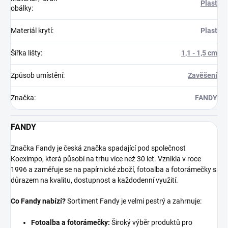
Plast
obálky
:
Materiál krytí
:
Plast
Šířka lišty
:
1,1 - 1,5 cm
Způsob umístění
:
Zavěšení
Značka
:
FANDY
FANDY
Značka Fandy je česká značka spadající pod společnost
Koeximpo, která působí na trhu více než 30 let. Vznikla v roce
1996 a zaměřuje se na papírnické zboží, fotoalba a fotorámečky s
důrazem na kvalitu, dostupnost a každodenní využití.
Co Fandy nabízí?
Sortiment Fandy je velmi pestrý a zahrnuje:
Fotoalba a fotorámečky:
Široký výběr produktů pro