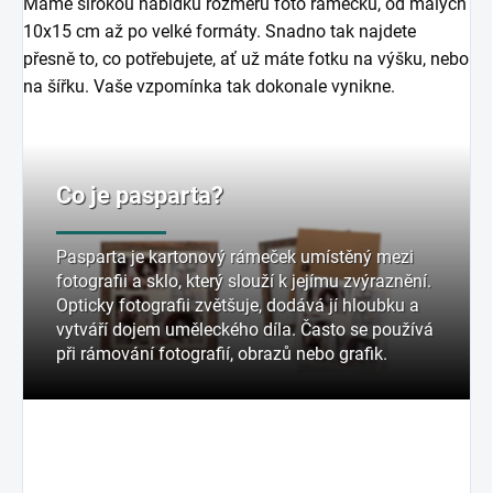
Máme širokou nabídku rozměrů foto rámečků, od malých
10x15 cm až po velké formáty. Snadno tak najdete
přesně to, co potřebujete, ať už máte fotku na výšku, nebo
na šířku. Vaše vzpomínka tak dokonale vynikne.
Co je pasparta?
Pasparta je kartonový rámeček umístěný mezi
fotografii a sklo, který slouží k jejímu zvýraznění.
Opticky fotografii zvětšuje, dodává jí hloubku a
vytváří dojem uměleckého díla. Často se používá
při rámování fotografií, obrazů nebo grafik.