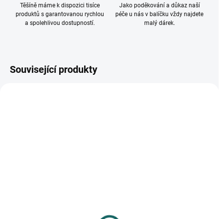
Těšíně máme k dispozici tisíce
Jako poděkování a důkaz naší
produktů s garantovanou rychlou
péče u nás v balíčku vždy najdete
a spolehlivou dostupností.
malý dárek.
Související produkty
SKLADEM
SKLADEM
(>10 KS)
(>10 KS)
Kovový rámeček 3PGD
Fotorámeček Narvik