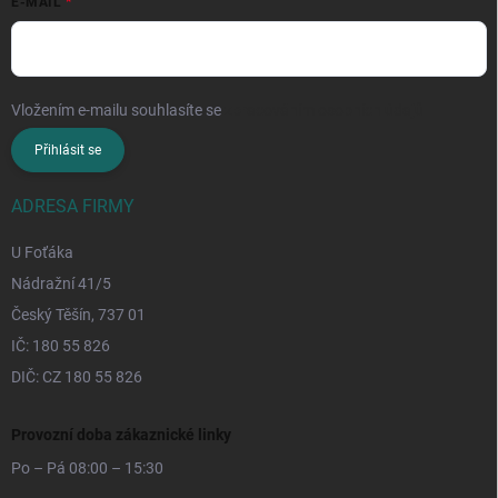
E-MAIL
Vložením e-mailu souhlasíte se
zpracováním osobních údajů
Přihlásit se
ADRESA FIRMY
U Foťáka
Nádražní 41/5
Český Těšín, 737 01
IČ: 180 55 826
DIČ: CZ 180 55 826
Provozní doba zákaznické linky
Po – Pá 08:00 – 15:30