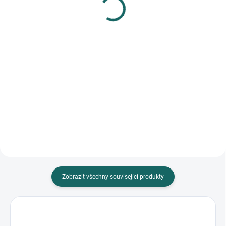
sada 3 ks zlatý
30x40 2 šedohnědý
66 Kč
198 Kč
Do košíku
Do košíku
Luxusní zlatý rámeček od značky
- materiál: dřevo- upevnění zadní
GEDEON přináší eleganci do
stěny: pérka (při rámování
vašeho domova. S kovovým
potřeba ohnout)- způsob
provedením je ideální pro...
zavěšení:...
Zobrazit všechny související produkty