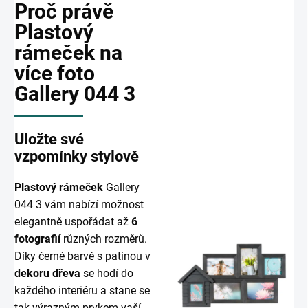
Proč právě
Plastový
rámeček na
více foto
Gallery 044 3
Uložte své
vzpomínky stylově
Plastový rámeček
Gallery
044 3 vám nabízí možnost
elegantně uspořádat až
6
fotografií
různých rozměrů.
Díky černé barvě s patinou v
dekoru dřeva
se hodí do
každého interiéru a stane se
tak výrazným prvkem vaší