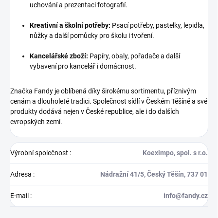
uchování a prezentaci fotografií.
Kreativní a školní potřeby:
Psací potřeby, pastelky, lepidla,
nůžky a další pomůcky pro školu i tvoření.
Kancelářské zboží:
Papíry, obaly, pořadače a další
vybavení pro kancelář i domácnost.
Značka Fandy je oblíbená díky širokému sortimentu, příznivým
cenám a dlouholeté tradici. Společnost sídlí v Českém Těšíně a své
produkty dodává nejen v České republice, ale i do dalších
evropských zemí.
Výrobní společnost
:
Koeximpo, spol. s r.o.
Adresa
:
Nádražní 41/5, Český Těšín, 737 01
E-mail
:
info@fandy.cz