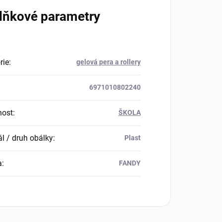
lňkové parametry
rie
:
gelová pera a rollery
6971010802240
nost
:
ŠKOLA
ál / druh obálky
:
Plast
a
:
FANDY