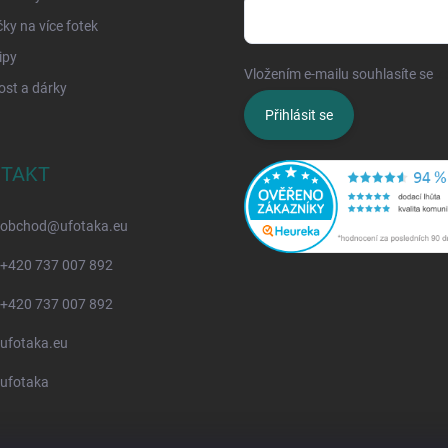
y na více fotek
ipy
Vložením e-mailu souhlasíte se
z
ost a dárky
Přihlásit se
TAKT
obchod
@
ufotaka.eu
+420 737 007 892
+420 737 007 892
ufotaka.eu
ufotaka