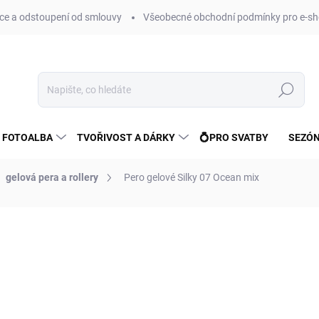
e a odstoupení od smlouvy
Všeobecné obchodní podmínky pro e-sh
Hledat
 FOTOALBA
TVOŘIVOST A DÁRKY
💍PRO SVATBY
SEZÓN
gelová pera a rollery
Pero gelové Silky 07 Ocean mix
ní
ZNAČKA:
FANDY
65 Kč
54 Kč bez DPH
Měrná
SKLADEM
(>10 KS)
cena: