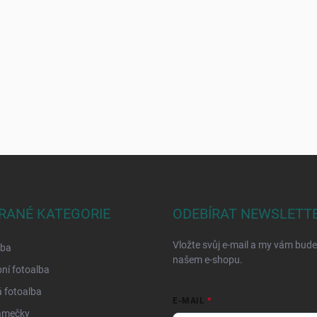
RANÉ KATEGORIE
ODEBÍRAT NEWSLETT
Vložte svůj e-mail a my vám bud
lba
našem e-shopu.
ní fotoalba
 fotoalba
E-MAIL
ámečky