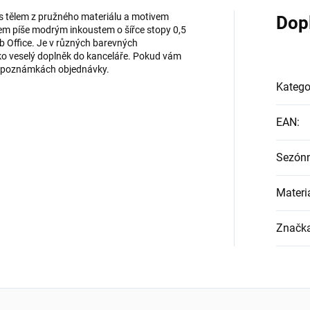
 s tělem z pružného materiálu a motivem
Dop
čkem píše modrým inkoustem o šířce stopy 0,5
 Office. Je v různých barevných
jako veselý doplněk do kanceláře. Pokud vám
j v poznámkách objednávky.
Katego
EAN
:
Sezón
Materi
Značk