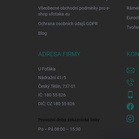
Všeobecné obchodní podmínky pro e-
Rámečk
shop ufotaka.eu
Eurocl
Ochrana osobních údajů GDPR
Tvořiv
Blog
ADRESA FIRMY
KON
U Foťáka
Nádražní 41/5
Český Těšín, 737 01
IČ: 180 55 826
DIČ: CZ 180 55 826
Provozní doba zákaznické linky
Po – Pá 08:00 – 15:30