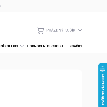
op ufotaka.eu
Ochrana osobních údajů GDPR
Blog
PRÁZDNÝ KOŠÍK
NÁKUPNÍ
KOŠÍK
NÍ KOLEKCE
HODNOCENÍ OBCHODU
ZNAČKY