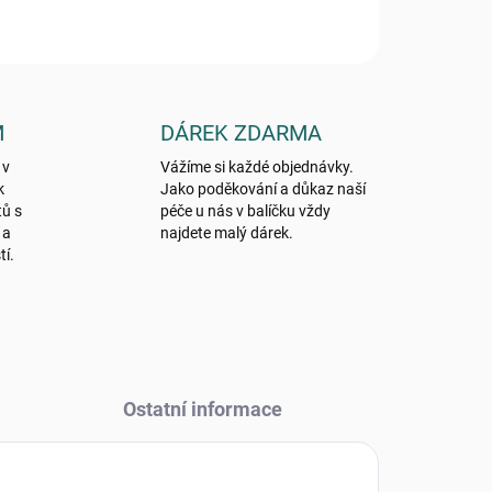
M
DÁREK ZDARMA
 v
Vážíme si každé objednávky.
k
Jako poděkování a důkaz naší
tů s
péče u nás v balíčku vždy
 a
najdete malý dárek.
tí.
Ostatní informace