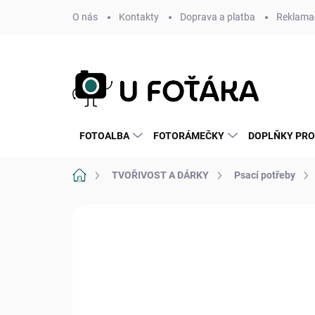
Přejít
O nás
Kontakty
Doprava a platba
Reklamac
na
obsah
FOTOALBA
FOTORÁMEČKY
DOPLŇKY PRO
Domů
TVOŘIVOST A DÁRKY
Psací potřeby
Neohodnoceno
Podrobnosti hodnoce