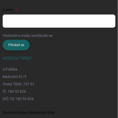
E-MAIL
Vložením e-mailu souhlasíte se
zpracováním osobních údajů
Přihlásit se
ADRESA FIRMY
U Foťáka
Nádražní 41/5
Český Těšín, 737 01
IČ: 180 55 826
DIČ: CZ 180 55 826
Provozní doba zákaznické linky