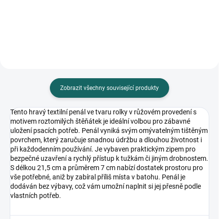
mechanismus, bez ořezávání,
cm, průměr 7 cm, bez výbavy
nerozmazává inkoustový tisk,...
Zobrazit všechny související produkty
Tento hravý textilní penál ve tvaru rolky v růžovém provedení s
motivem roztomilých štěňátek je ideální volbou pro zábavné
uložení psacích potřeb. Penál vyniká svým omývatelným tištěným
povrchem, který zaručuje snadnou údržbu a dlouhou životnost i
při každodenním používání. Je vybaven praktickým zipem pro
bezpečné uzavření a rychlý přístup k tužkám či jiným drobnostem.
S délkou 21,5 cm a průměrem 7 cm nabízí dostatek prostoru pro
vše potřebné, aniž by zabíral příliš místa v batohu. Penál je
dodáván bez výbavy, což vám umožní naplnit si jej přesně podle
vlastních potřeb.