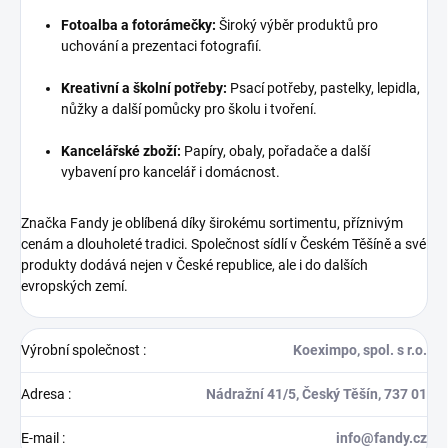
Fotoalba a fotorámečky:
Široký výběr produktů pro
uchování a prezentaci fotografií.
Kreativní a školní potřeby:
Psací potřeby, pastelky, lepidla,
nůžky a další pomůcky pro školu i tvoření.
Kancelářské zboží:
Papíry, obaly, pořadače a další
vybavení pro kancelář i domácnost.
Značka Fandy je oblíbená díky širokému sortimentu, příznivým
cenám a dlouholeté tradici. Společnost sídlí v Českém Těšíně a své
produkty dodává nejen v České republice, ale i do dalších
evropských zemí.
Výrobní společnost
:
Koeximpo, spol. s r.o.
Adresa
:
Nádražní 41/5, Český Těšín, 737 01
E-mail
:
info@fandy.cz