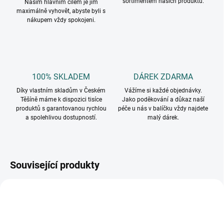
sortimentem našich produktů.
Naším hlavním cílem je jim
maximálně vyhovět, abyste byli s
nákupem vždy spokojeni.
100% SKLADEM
DÁREK ZDARMA
Díky vlastním skladům v Českém
Vážíme si každé objednávky.
Těšíně máme k dispozici tisíce
Jako poděkování a důkaz naší
produktů s garantovanou rychlou
péče u nás v balíčku vždy najdete
a spolehlivou dostupností.
malý dárek.
Související produkty