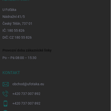
U Foťáka
Nádražní 41/5
Český Těšín, 737 01
IČ: 180 55 826
DIČ: CZ 180 55 826
Provozní doba zákaznické linky
Po – Pá 08:00 – 15:30
KONTAKT
obchod
@
ufotaka.eu
+420 737 007 892
+420 737 007 892