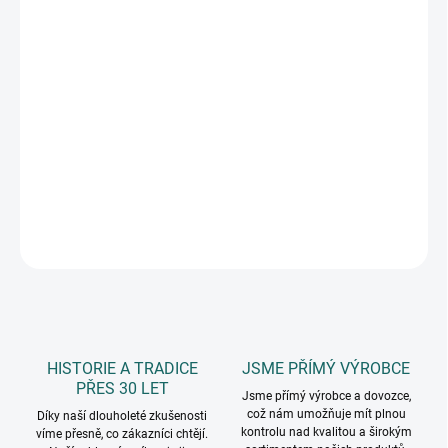
11.8.2026
MOŽNOSTI
DORUČENÍ
−
+
Přidat do košíku
kvalitní nůžky z nerezové oceli, délka nůžek 17 cm, měkké
ergonomické rukojeti
DETAILNÍ INFORMACE
ZEPTAT SE
HISTORIE A TRADICE
JSME PŘÍMÝ VÝROBCE
PŘES 30 LET
Jsme přímý výrobce a dovozce,
což nám umožňuje mít plnou
Díky naší dlouholeté zkušenosti
kontrolu nad kvalitou a širokým
víme přesně, co zákazníci chtějí.