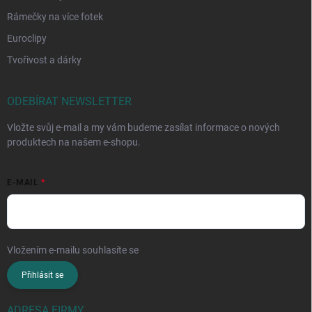
Rámečky na více fotek
Euroclipy
Tvořivost a dárky
ODEBÍRAT NEWSLETTER
Vložte svůj e-mail a my vám budeme zasílat informace o nových
produktech na našem e-shopu.
E-MAIL
Vložením e-mailu souhlasíte se
zpracováním osobních údajů
Přihlásit se
ADRESA FIRMY