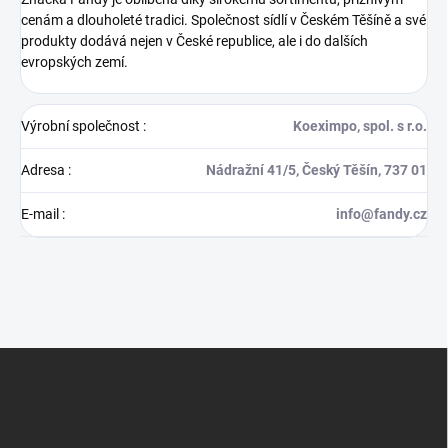
cenám a dlouholeté tradici. Společnost sídlí v Českém Těšíně a své
produkty dodává nejen v České republice, ale i do dalších
evropských zemí.
Výrobní společnost
:
Koeximpo, spol. s r.o.
Adresa
:
Nádražní 41/5, Český Těšín, 737 01
E-mail
:
info@fandy.cz
Z
á
p
a
t