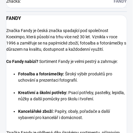
Značka
:
FANDY
FANDY
Značka Fandy je česká značka spadající pod společnost
Koeximpo, která působí na trhu více než 30 let. Vznikla v roce
1996 a zaměřuje se na papírnické zboží, fotoalba a fotorámečky s
důrazem na kvalitu, dostupnost a každodenní využití.
Co Fandy nabízí?
Sortiment Fandy je velmi pestrý a zahrnuje:
Fotoalba a fotorámečky:
Široký výběr produktů pro
uchování a prezentaci fotografií.
Kreativní a školní potřeby:
Psací potřeby, pastelky, lepidla,
nůžky a další pomůcky pro školu i tvoření.
Kancelářské zboží:
Papíry, obaly, pořadače a další
vybavení pro kancelář i domácnost.
Značka Fandy je oblíbená díky širokému sortimentu, příznivým