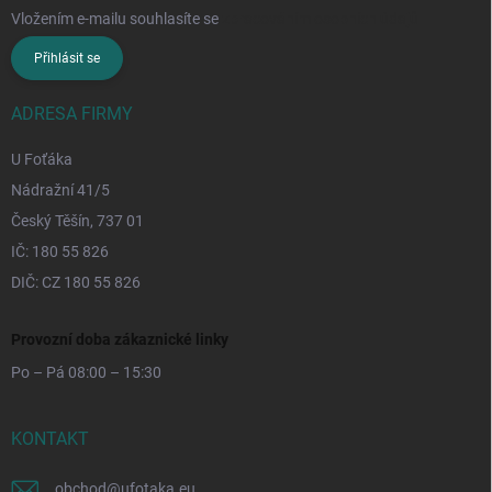
Vložením e-mailu souhlasíte se
zpracováním osobních údajů
Přihlásit se
ADRESA FIRMY
U Foťáka
Nádražní 41/5
Český Těšín, 737 01
IČ: 180 55 826
DIČ: CZ 180 55 826
Provozní doba zákaznické linky
Po – Pá 08:00 – 15:30
KONTAKT
obchod
@
ufotaka.eu