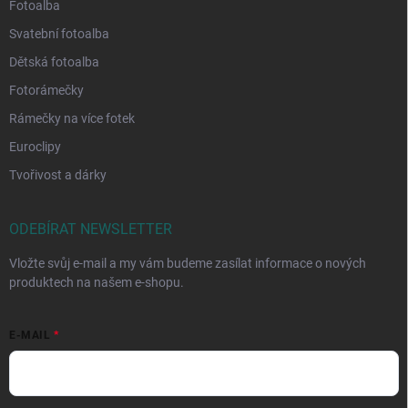
Fotoalba
Svatební fotoalba
Dětská fotoalba
Fotorámečky
Rámečky na více fotek
Euroclipy
Tvořivost a dárky
ODEBÍRAT NEWSLETTER
Vložte svůj e-mail a my vám budeme zasílat informace o nových
produktech na našem e-shopu.
E-MAIL