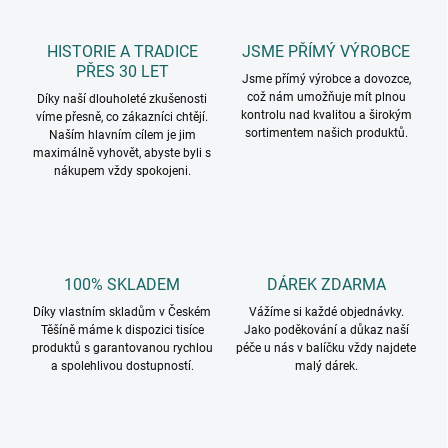
HISTORIE A TRADICE
JSME PŘÍMÝ VÝROBCE
PŘES 30 LET
Jsme přímý výrobce a dovozce,
což nám umožňuje mít plnou
Díky naší dlouholeté zkušenosti
kontrolu nad kvalitou a širokým
víme přesně, co zákazníci chtějí.
sortimentem našich produktů.
Naším hlavním cílem je jim
maximálně vyhovět, abyste byli s
nákupem vždy spokojeni.
100% SKLADEM
DÁREK ZDARMA
Díky vlastním skladům v Českém
Vážíme si každé objednávky.
Těšíně máme k dispozici tisíce
Jako poděkování a důkaz naší
produktů s garantovanou rychlou
péče u nás v balíčku vždy najdete
a spolehlivou dostupností.
malý dárek.