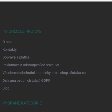
Z
á
p
a
t
í
INFORMACE PRO VÁS
O nás
Kontakty
Doprava a platba
Reklamace a odstoupení od smlouvy
Všeobecné obchodní podmínky pro e-shop ufotaka.eu
Ochrana osobních údajů GDPR
Blog
VYBRANÉ KATEGORIE