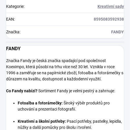
Kategorie
:
Kreativní sady
EAN
:
8595083592938
Značka
:
FANDY
FANDY
Značka Fandy je česká značka spadající pod společnost
Koeximpo, která působí na trhu více než 30 let. Vznikla v roce
1996 a zaměřuje se na papírnické zboží, fotoalba a fotorámečky s
důrazem na kvalitu, dostupnost a každodenní využití.
Co Fandy nabízí?
Sortiment Fandy je velmi pestrý a zahrnuje:
Fotoalba a fotorámečky:
Široký výběr produktů pro
uchování a prezentaci fotografií.
Kreativní a školní potřeby:
Psací potřeby, pastelky, lepidla,
nůžky a další pomůcky pro školu i tvoření.