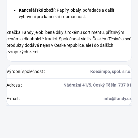
Kancelářské zboží:
Papíry, obaly, pořadače a další
vybavení pro kancelář i domácnost.
Značka Fandy je oblíbená díky širokému sortimentu, příznivým
cenám a dlouholeté tradici. Společnost sídlí v Českém Těšíně a své
produkty dodává nejen v České republice, ale i do dalších
evropských zemí.
Výrobní společnost
:
Koeximpo, spol. s r.o.
Adresa
:
Nádražní 41/5, Český Těšín, 737 01
E-mail
:
info@fandy.cz