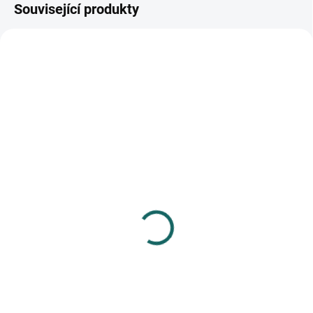
Související produkty
SKLADEM
SKLADEM
(>10 KS)
(>10 KS)
Samolepky papírové
Záložka do knihy
DPNK-150 tanky
magnetická 02
71 Kč
17 Kč
Do košíku
Do košíku
33 ks papírových samolepek,
magnetická záložka (rozm. 5,5 x