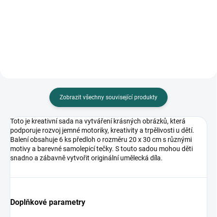
velikost samolepky cca 3 cm,
1,8 cm) na označení stránky v
rozměr archu 15 x 17 cm
knize, 6 ks, velikost archu 18,2 x
10,3 cm
Zobrazit všechny související produkty
Toto je kreativní sada na vytváření krásných obrázků, která
podporuje rozvoj jemné motoriky, kreativity a trpělivosti u dětí.
Balení obsahuje 6 ks předloh o rozměru 20 x 30 cm s různými
motivy a barevné samolepicí tečky. S touto sadou mohou děti
snadno a zábavně vytvořit originální umělecká díla.
Doplňkové parametry