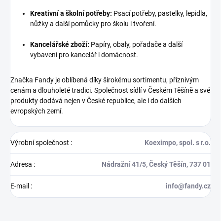
Kreativní a školní potřeby:
Psací potřeby, pastelky, lepidla,
nůžky a další pomůcky pro školu i tvoření.
Kancelářské zboží:
Papíry, obaly, pořadače a další
vybavení pro kancelář i domácnost.
Značka Fandy je oblíbená díky širokému sortimentu, příznivým
cenám a dlouholeté tradici. Společnost sídlí v Českém Těšíně a své
produkty dodává nejen v České republice, ale i do dalších
evropských zemí.
Výrobní společnost
:
Koeximpo, spol. s r.o.
Adresa
:
Nádražní 41/5, Český Těšín, 737 01
E-mail
:
info@fandy.cz