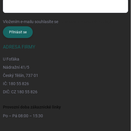
Vložením e-mailu souhlasíte se
zpracováním osobních údajů
Přihlásit se
ADRESA FIRMY
U Foťáka
Nádražní 41/5
Český Těšín, 737 01
IČ: 180 55 826
DIČ: CZ 180 55 826
Provozní doba zákaznické linky
Po – Pá 08:00 – 15:30