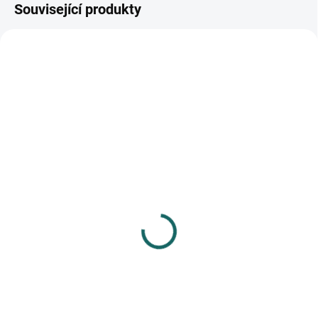
Související produkty
SKLADEM
SKLADEM
(>10 KS)
(>10 KS)
Samolepky papírové
Záložka do knihy
DPNK-126 oslava
magnetická 10
68 Kč
17 Kč
Do košíku
Do košíku
23 ks papírových samolepek,
magnetická záložka (rozm. 5,5 x