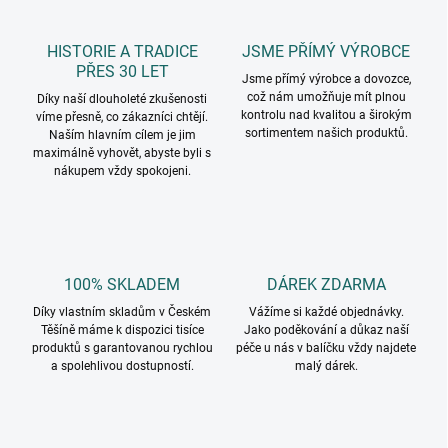
HISTORIE A TRADICE
JSME PŘÍMÝ VÝROBCE
PŘES 30 LET
Jsme přímý výrobce a dovozce,
což nám umožňuje mít plnou
Díky naší dlouholeté zkušenosti
kontrolu nad kvalitou a širokým
víme přesně, co zákazníci chtějí.
sortimentem našich produktů.
Naším hlavním cílem je jim
maximálně vyhovět, abyste byli s
nákupem vždy spokojeni.
100% SKLADEM
DÁREK ZDARMA
Díky vlastním skladům v Českém
Vážíme si každé objednávky.
Těšíně máme k dispozici tisíce
Jako poděkování a důkaz naší
produktů s garantovanou rychlou
péče u nás v balíčku vždy najdete
a spolehlivou dostupností.
malý dárek.