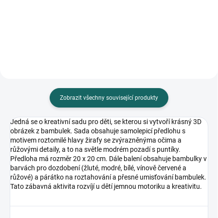
velikost samolepky cca 3 cm,
1,8 cm) na označení stránky v
rozměr archu 15 x 17 cm
knize, 6 ks, velikost archu 18,2 x
10,3 cm
Zobrazit všechny související produkty
Jedná se o kreativní sadu pro děti, se kterou si vytvoří krásný 3D
obrázek z bambulek. Sada obsahuje samolepicí předlohu s
motivem roztomilé hlavy žirafy se zvýrazněnýma očima a
růžovými detaily, a to na světle modrém pozadí s puntíky.
Předloha má rozměr 20 x 20 cm. Dále balení obsahuje bambulky v
barvách pro dozdobení (žluté, modré, bílé, vínově červené a
růžové) a párátko na roztahování a přesné umisťování bambulek.
Tato zábavná aktivita rozvíjí u dětí jemnou motoriku a kreativitu.