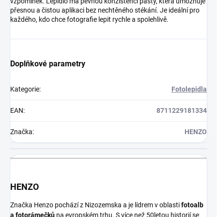
vzpomínek. Lepidlo má pevnou konzistenci pasty, která umožňuje
přesnou a čistou aplikaci bez nechtěného stékání. Je ideální pro
každého, kdo chce fotografie lepit rychle a spolehlivě.
Doplňkové parametry
Kategorie
:
Fotolepidla
EAN
:
8711229181334
Značka
:
HENZO
HENZO
Značka Henzo pochází z Nizozemska a je lídrem v oblasti
fotoalb
a fotorámečků
na evropském trhu. S více než 50letou historií se