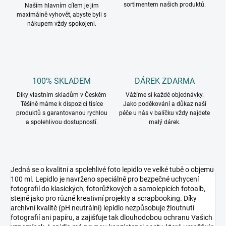
sortimentem našich produktů.
Naším hlavním cílem je jim
maximálně vyhovět, abyste byli s
nákupem vždy spokojeni.
100% SKLADEM
DÁREK ZDARMA
Díky vlastním skladům v Českém
Vážíme si každé objednávky.
Těšíně máme k dispozici tisíce
Jako poděkování a důkaz naší
produktů s garantovanou rychlou
péče u nás v balíčku vždy najdete
a spolehlivou dostupností.
malý dárek.
Jedná se o kvalitní a spolehlivé foto lepidlo ve velké tubě o objemu
100 ml. Lepidlo je navrženo speciálně pro bezpečné uchycení
fotografií do klasických, fotorůžkových a samolepicích fotoalb,
stejně jako pro různé kreativní projekty a scrapbooking. Díky
archivní kvalitě (pH neutrální) lepidlo nezpůsobuje žloutnutí
fotografií ani papíru, a zajišťuje tak dlouhodobou ochranu Vašich