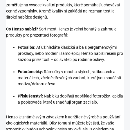
zaměřuje na vysoce kvalitní produkty, které pomáhají uchovávat
cenné vzpomínky. Kromě kvality si zakládá na rozmanitosti a
široké nabídce designů.
Co Henzo nabízí?
Sortiment Henzo je velmi bohatý a zahrnuje
produkty pro prezentaci fotografií:
Fotoalba:
Ať už hledáte klasická alba s pergamenovými
proklady, nebo moderní samolepicí, Henzo nabízí řešení pro
každou příležitost – od svateb po rodinné oslavy.
Fotorámečky:
Rámečky v mnoha stylech, velikostech a
materiálech, včetně dřevěných variant, které jsou součástí
motivu/dekoru dřeva.
Příslušenství:
Nabídku doplňují například fotorožky, lepidla
a popisovače, které usnadňují organizaci alb.
Henzo je známé svým závazkem k udržitelné výrobě a používání
ekologických materiálů. Díky tomu si můžete být jisti, že vaše
vzpomínky budou uchovány nejen stylově, ale i s ohledem na