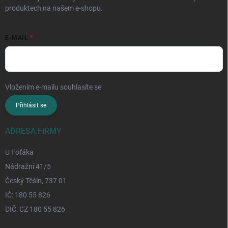
produktech na našem e-shopu.
E-MAIL
Vložením e-mailu souhlasíte se
zpracováním osobních údajů
Přihlásit se
ADRESA FIRMY
U Foťáka
Nádražní 41/5
Český Těšín, 737 01
IČ: 180 55 826
DIČ: CZ 180 55 826