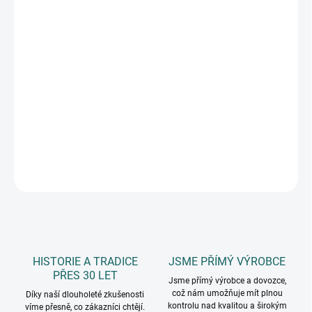
DORUČIT DO:
10.8.2026
MOŽNOSTI
DORUČENÍ
−
+
Přidat do košíku
foto lepidlo v tubě 100 ml
DETAILNÍ INFORMACE
ZEPTAT SE
HISTORIE A TRADICE
JSME PŘÍMÝ VÝROBCE
PŘES 30 LET
Jsme přímý výrobce a dovozce,
což nám umožňuje mít plnou
Díky naší dlouholeté zkušenosti
kontrolu nad kvalitou a širokým
víme přesně, co zákazníci chtějí.