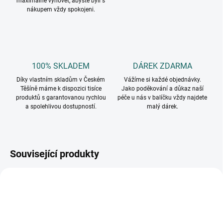
maximálně vyhovět, abyste byli s
nákupem vždy spokojeni.
100% SKLADEM
DÁREK ZDARMA
Díky vlastním skladům v Českém
Vážíme si každé objednávky.
Těšíně máme k dispozici tisíce
Jako poděkování a důkaz naší
produktů s garantovanou rychlou
péče u nás v balíčku vždy najdete
a spolehlivou dostupností.
malý dárek.
Související produkty