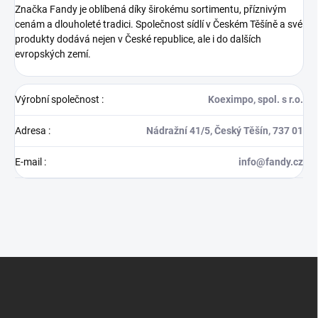
Značka Fandy je oblíbená díky širokému sortimentu, příznivým
cenám a dlouholeté tradici. Společnost sídlí v Českém Těšíně a své
produkty dodává nejen v České republice, ale i do dalších
evropských zemí.
Výrobní společnost
:
Koeximpo, spol. s r.o.
Adresa
:
Nádražní 41/5, Český Těšín, 737 01
E-mail
:
info@fandy.cz
Z
á
p
a