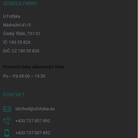
ADRESA FIRMY
U Foťáka
Nádražní 41/5
Český Těšín, 737 01
IČ: 180 55 826
DIČ: CZ 180 55 826
Provozní doba zákaznické linky
Po – Pá 08:00 – 15:30
KONTAKT
obchod
@
ufotaka.eu
+420 737 007 892
+420 737 007 892