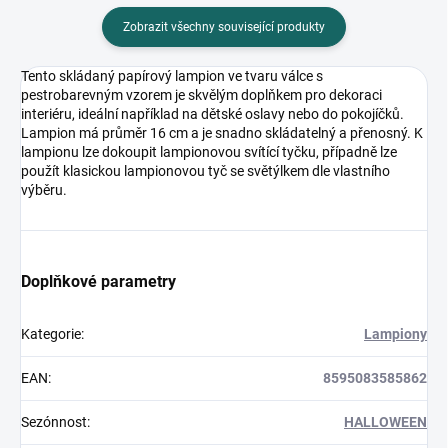
Zobrazit všechny související produkty
Tento skládaný papírový lampion ve tvaru válce s
pestrobarevným vzorem je skvělým doplňkem pro dekoraci
interiéru, ideální například na dětské oslavy nebo do pokojíčků.
Lampion má průměr 16 cm a je snadno skládatelný a přenosný. K
lampionu lze dokoupit lampionovou svítící tyčku, případně lze
použít klasickou lampionovou tyč se světýlkem dle vlastního
výběru.
Doplňkové parametry
Kategorie
:
Lampiony
EAN
:
8595083585862
Sezónnost
:
HALLOWEEN