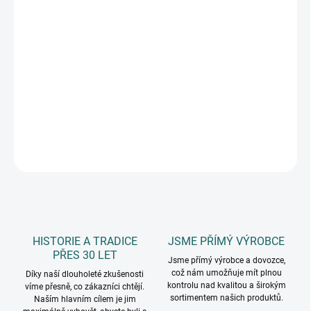
11.8.2026
MOŽNOSTI
DORUČENÍ
−
+
Přidat do košíku
skládaný papírový lampion, průměr 16 cm
DETAILNÍ INFORMACE
ZEPTAT SE
HISTORIE A TRADICE
JSME PŘÍMÝ VÝROBCE
PŘES 30 LET
Jsme přímý výrobce a dovozce,
což nám umožňuje mít plnou
Díky naší dlouholeté zkušenosti
kontrolu nad kvalitou a širokým
víme přesně, co zákazníci chtějí.
sortimentem našich produktů.
Naším hlavním cílem je jim