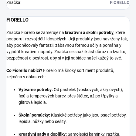
Značka
:
FIORELLO
FIORELLO
Značka Fiorello se zaměřuje na
kreativní a školní potřeby
, které
podporují rozvoj dětí i dospělých. Její produkty jsou navrženy tak,
aby podněcovaly fantazii, zábavnou formou učily a pomáhaly
vyjádřit kreativní nápady. Značka se snaží klást důraz na kvalitu,
bezpečnost a pestrost, aby si v její nabídce našel každý to své.
Co Fiorello nabízí?
Fiorello má široký sortiment produktů,
zejména v oblastech:
Výtvarné potřeby:
Od pastelek (voskových, akrylových),
fixů a temperových barev, přes štětce, až po třpytky a
glitrová lepidla.
Školní pomůcky:
Klasické potřeby jako jsou psací potřeby,
lepidla, nůžky nebo sešity.
Kreativní sady a doplňky:
Samolepicí kamínky, razítka,