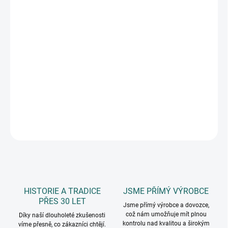
DORUČIT DO:
12.8.2026
MOŽNOSTI
DORUČENÍ
−
+
Přidat do košíku
ozdobné kamínky vhodné k dekoraci, samolepicí, 5 mm, 400 ks
DETAILNÍ INFORMACE
ZEPTAT SE
HISTORIE A TRADICE
JSME PŘÍMÝ VÝROBCE
PŘES 30 LET
Jsme přímý výrobce a dovozce,
což nám umožňuje mít plnou
Díky naší dlouholeté zkušenosti
kontrolu nad kvalitou a širokým
víme přesně, co zákazníci chtějí.