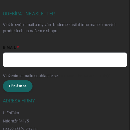
ODEBÍRAT NEWSLETTER
Vložte svůj e-mail a my vám budeme zasílat informace o nových
produktech na našem e-shopu.
E-MAIL
Vložením e-mailu souhlasíte se
zpracováním osobních údajů
Přihlásit se
ADRESA FIRMY
U Foťáka
Nádražní 41/5
Český Těšín, 737 01