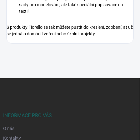
sady pro modelování, ale také speciální popisovače na
textil.
S produkty Fiorello se tak můžete pustit do kreslení, zdobení, ať už
se jedná o domácí tvoření nebo školní projekty.
Z
á
p
a
t
í
INFORMACE PRO VÁS
O nás
Kontakty