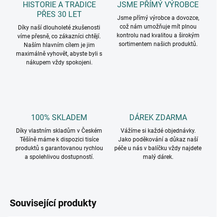
HISTORIE A TRADICE
JSME PŘÍMÝ VÝROBCE
PŘES 30 LET
Jsme přímý výrobce a dovozce,
což nám umožňuje mít plnou
Díky naší dlouholeté zkušenosti
kontrolu nad kvalitou a širokým
víme přesně, co zákazníci chtějí.
sortimentem našich produktů.
Naším hlavním cílem je jim
maximálně vyhovět, abyste byli s
nákupem vždy spokojeni.
100% SKLADEM
DÁREK ZDARMA
Díky vlastním skladům v Českém
Vážíme si každé objednávky.
Těšíně máme k dispozici tisíce
Jako poděkování a důkaz naší
produktů s garantovanou rychlou
péče u nás v balíčku vždy najdete
a spolehlivou dostupností.
malý dárek.
Související produkty