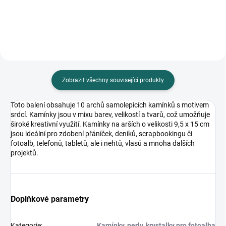
Zobrazit všechny související produkty
Toto balení obsahuje 10 archů samolepicích kamínků s motivem
srdcí. Kamínky jsou v mixu barev, velikostí a tvarů, což umožňuje
široké kreativní využití. Kamínky na arších o velikosti 9,5 x 15 cm
jsou ideální pro zdobení přáníček, deníků, scrapbookingu či
fotoalb, telefonů, tabletů, ale i nehtů, vlasů a mnoha dalších
projektů.
Doplňkové parametry
Kategorie
:
Kamínky, perly, krystalky pro fotoalba