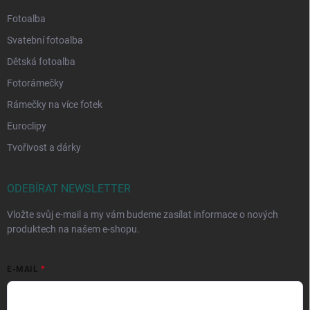
Fotoalba
Svatební fotoalba
Dětská fotoalba
Fotorámečky
Rámečky na více fotek
Euroclipy
Tvořivost a dárky
ODEBÍRAT NEWSLETTER
Vložte svůj e-mail a my vám budeme zasílat informace o nových
produktech na našem e-shopu.
E-MAIL