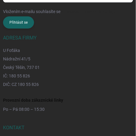
Vložením e-mailu souhlasíte se
zpracováním osobních údajů
Přihlásit se
ADRESA FIRMY
U Foťáka
Nádražní 41/5
Český Těšín, 737 01
IČ: 180 55 826
DIČ: CZ 180 55 826
Provozní doba zákaznické linky
Po – Pá 08:00 – 15:30
KONTAKT