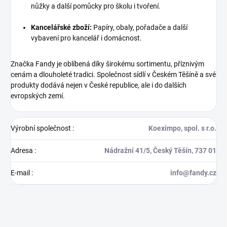
nůžky a další pomůcky pro školu i tvoření.
Kancelářské zboží:
Papíry, obaly, pořadače a další
vybavení pro kancelář i domácnost.
Značka Fandy je oblíbená díky širokému sortimentu, příznivým
cenám a dlouholeté tradici. Společnost sídlí v Českém Těšíně a své
produkty dodává nejen v České republice, ale i do dalších
evropských zemí.
Výrobní společnost
:
Koeximpo, spol. s r.o.
Adresa
:
Nádražní 41/5, Český Těšín, 737 01
E-mail
:
info@fandy.cz