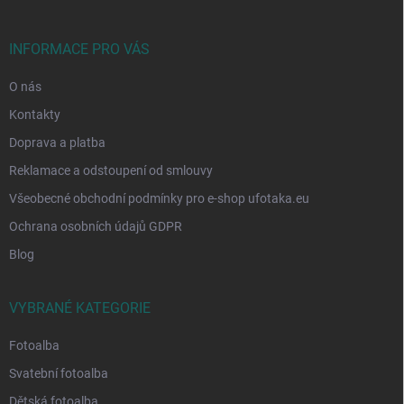
a
t
í
INFORMACE PRO VÁS
O nás
Kontakty
Doprava a platba
Reklamace a odstoupení od smlouvy
Všeobecné obchodní podmínky pro e-shop ufotaka.eu
Ochrana osobních údajů GDPR
Blog
VYBRANÉ KATEGORIE
Fotoalba
Svatební fotoalba
Dětská fotoalba