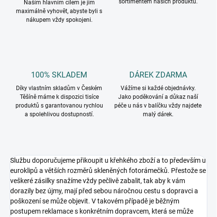
sortimentem našich produktů.
Naším hlavním cílem je jim
maximálně vyhovět, abyste byli s
nákupem vždy spokojeni.
100% SKLADEM
DÁREK ZDARMA
Díky vlastním skladům v Českém
Vážíme si každé objednávky.
Těšíně máme k dispozici tisíce
Jako poděkování a důkaz naší
produktů s garantovanou rychlou
péče u nás v balíčku vždy najdete
a spolehlivou dostupností.
malý dárek.
Službu doporučujeme přikoupit u křehkého zboží a to především u
euroklipů a větších rozměrů skleněných fotorámečků. Přestože se
veškeré zásilky snažíme vždy pečlivě zabalit, tak aby k vám
dorazily bez újmy, mají před sebou náročnou cestu s dopravci a
poškození se může objevit. V takovém případě je běžným
postupem reklamace s konkrétním dopravcem, která se může