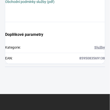
Obchodní podmínky služby (pdf)
Doplňkové parametry
Kategorie
:
Služby
EAN
:
8595083569138
Z
á
p