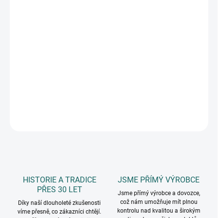
MOŽNOSTI
DORUČENÍ
−
+
Přidat do košíku
Tato služba Vám zajistí výměnu poškozeného zboží z důvodu
přepravy za nové okamžitě, bez zdlouhavých reklamací.
DETAILNÍ INFORMACE
ZEPTAT SE
HISTORIE A TRADICE
JSME PŘÍMÝ VÝROBCE
PŘES 30 LET
Jsme přímý výrobce a dovozce,
což nám umožňuje mít plnou
Díky naší dlouholeté zkušenosti
kontrolu nad kvalitou a širokým
víme přesně, co zákazníci chtějí.