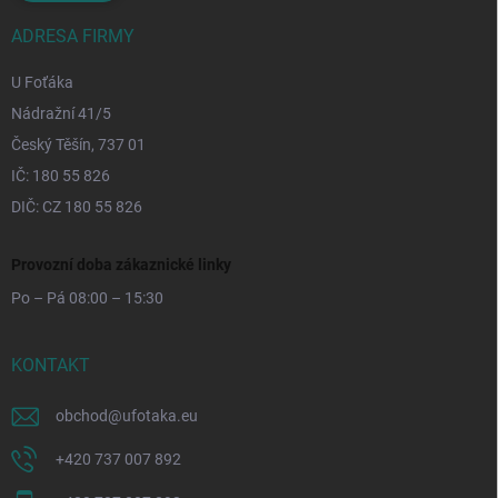
ADRESA FIRMY
U Foťáka
Nádražní 41/5
Český Těšín, 737 01
IČ: 180 55 826
DIČ: CZ 180 55 826
Provozní doba zákaznické linky
Po – Pá 08:00 – 15:30
KONTAKT
obchod
@
ufotaka.eu
+420 737 007 892