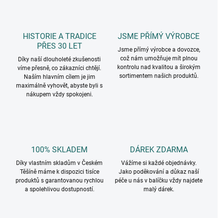
HISTORIE A TRADICE
JSME PŘÍMÝ VÝROBCE
PŘES 30 LET
Jsme přímý výrobce a dovozce,
což nám umožňuje mít plnou
Díky naší dlouholeté zkušenosti
kontrolu nad kvalitou a širokým
víme přesně, co zákazníci chtějí.
sortimentem našich produktů.
Naším hlavním cílem je jim
maximálně vyhovět, abyste byli s
nákupem vždy spokojeni.
100% SKLADEM
DÁREK ZDARMA
Díky vlastním skladům v Českém
Vážíme si každé objednávky.
Těšíně máme k dispozici tisíce
Jako poděkování a důkaz naší
produktů s garantovanou rychlou
péče u nás v balíčku vždy najdete
a spolehlivou dostupností.
malý dárek.