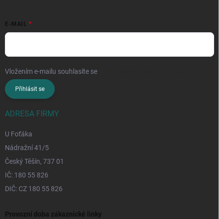
E-MAIL
Vložením e-mailu souhlasíte se
zpracováním osobních údajů
Přihlásit se
ADRESA FIRMY
U Foťáka
Nádražní 41/5
Český Těšín, 737 01
IČ: 180 55 826
DIČ: CZ 180 55 826
Provozní doba zákaznické linky