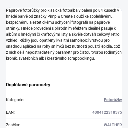
Papírové fotorůžky pro klasická fotoalba v balení po 84 kusech v
hnědé barvě od značky Pimp & Create slouží ke spolehlivému,
bezpečnému a estetickému uchycení fotografií na papírové
stránky. Hnědé provedení s přírodním efektem ideálně pasuje k
albům s hnědými či kraftovými listy a skvěle dotváří celkový retro
vzhled. Růžky jsou opatřeny kvalitní samolepicí vrstvou pro
snadnou aplikaci na rohy snímků bez nutnosti použití lepidla, což
z nich dělá nepostradatelný parametr pro čistou tvorbu rodinných
kronik, svatebních alb i kreativního scrapbookingu.
Doplňkové parametry
Kategorie
:
Fotorůžky
EAN
:
4004122318575
Značka
:
WALTHER