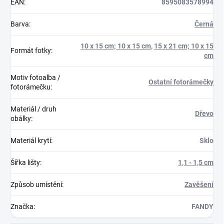
EAN
:
8595083578994
Barva
:
Černá
10 x 15 cm; 10 x 15 cm
,
15 x 21 cm; 10 x 15
Formát fotky
:
cm
Motiv fotoalba /
Ostatní fotorámečky
fotorámečku
:
Materiál / druh
Dřevo
obálky
:
Materiál krytí
:
Sklo
Šířka lišty
:
1,1 - 1,5 cm
Způsob umístění
:
Zavěšení
Značka
:
FANDY