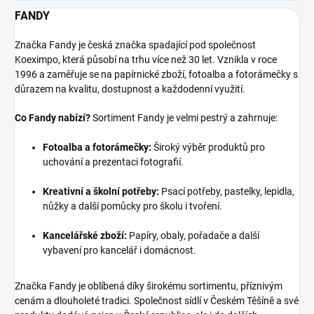
FANDY
Značka Fandy je česká značka spadající pod společnost
Koeximpo, která působí na trhu více než 30 let. Vznikla v roce
1996 a zaměřuje se na papírnické zboží, fotoalba a fotorámečky s
důrazem na kvalitu, dostupnost a každodenní využití.
Co Fandy nabízí?
Sortiment Fandy je velmi pestrý a zahrnuje:
Fotoalba a fotorámečky:
Široký výběr produktů pro
uchování a prezentaci fotografií.
Kreativní a školní potřeby:
Psací potřeby, pastelky, lepidla,
nůžky a další pomůcky pro školu i tvoření.
Kancelářské zboží:
Papíry, obaly, pořadače a další
vybavení pro kancelář i domácnost.
Značka Fandy je oblíbená díky širokému sortimentu, příznivým
cenám a dlouholeté tradici. Společnost sídlí v Českém Těšíně a své