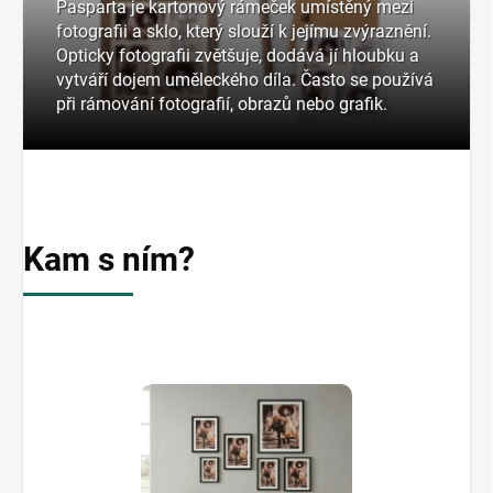
Pasparta je kartonový rámeček umístěný mezi
fotografii a sklo, který slouží k jejímu zvýraznění.
Opticky fotografii zvětšuje, dodává jí hloubku a
vytváří dojem uměleckého díla. Často se používá
při rámování fotografií, obrazů nebo grafik.
Kam s ním?