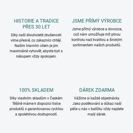
HISTORIE A TRADICE
JSME PŘÍMÝ VÝROBCE
PŘES 30 LET
Jsme přímý výrobce a dovozce,
což nám umožňuje mít plnou
Díky naší dlouholeté zkušenosti
kontrolu nad kvalitou a širokým
víme přesně, co zákazníci chtějí.
sortimentem našich produktů.
Naším hlavním cílem je jim
maximálně vyhovět, abyste byli s
nákupem vždy spokojeni.
100% SKLADEM
DÁREK ZDARMA
Díky vlastním skladům v Českém
Vážíme si každé objednávky.
Těšíně máme k dispozici tisíce
Jako poděkování a důkaz naší
produktů s garantovanou rychlou
péče u nás v balíčku vždy najdete
a spolehlivou dostupností.
malý dárek.