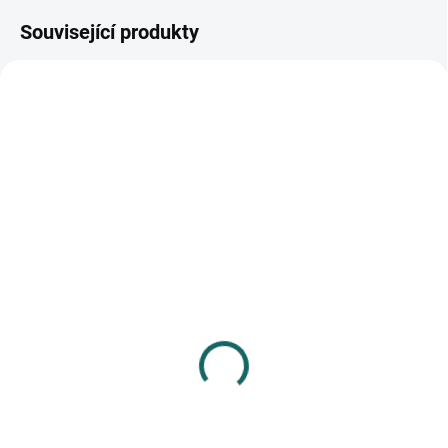
Související produkty
SKLADEM
(>10 KS)
SKLADEM
(>10 KS)
Fotoalbum samolepicí
Fotoalbum samolepicí
22,5x28 cm 40 stran Fine
22,5x28 cm 100 stran
1
Incolor 1
187 Kč
519 Kč
Do košíku