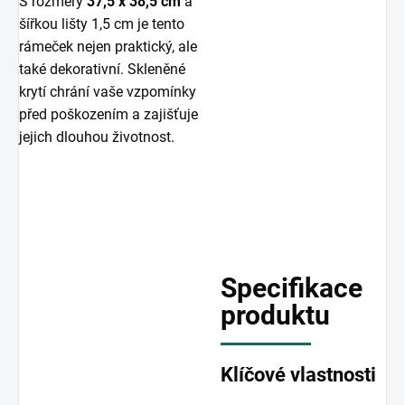
S rozměry
37,5 x 38,5 cm
a
šířkou lišty 1,5 cm je tento
rámeček nejen praktický, ale
také dekorativní. Skleněné
krytí chrání vaše vzpomínky
před poškozením a zajišťuje
jejich dlouhou životnost.
Specifikace
produktu
Klíčové vlastnosti