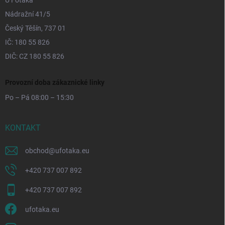
Nádražní 41/5
Český Těšín, 737 01
IČ: 180 55 826
DIČ: CZ 180 55 826
Provozní doba zákaznické linky
Po – Pá 08:00 – 15:30
KONTAKT
obchod
@
ufotaka.eu
+420 737 007 892
+420 737 007 892
ufotaka.eu