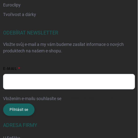
Euroclipy
Tvořivost a dárky
ODEBÍRAT NEWSLETTER
Vložte svůj e-mail a my vám budeme zasílat informace o nových
produktech na našem e-shopu.
E-MAIL
Vložením e-mailu souhlasíte se
zpracováním osobních údajů
Přihlásit se
ADRESA FIRMY
U Foťáka