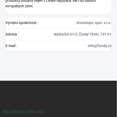
produkty dodává nejen v České republice, ale i do dalších
evropských zemí.
Výrobní společnost
:
Koeximpo, spol. s r.o.
Adresa
:
Nádražní 41/5, Český Těšín, 737 01
E-mail
:
info@fandy.cz
Z
á
p
a
t
í
INFORMACE PRO VÁS