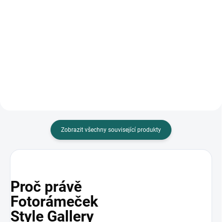
Do košíku
Samolepicí fotoalbum s modrou
Fotoalbum samolepicí 22,5x28
laminovanou obálkou je ideální
cm nabízí odolné desky a 100
pro uchování vzpomínek.
samolepicích stran. Díky
Obsahuje 40 stran a umožňuje...
kroužkové vazbě a elegantnímu...
Zobrazit všechny související produkty
Proč právě
Fotorámeček
Style Gallery