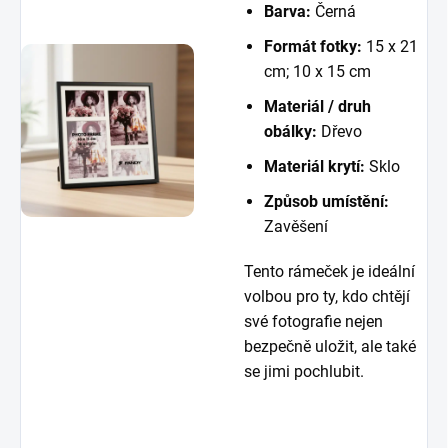
Barva:
Černá
Formát fotky:
15 x 21
cm; 10 x 15 cm
Materiál / druh
obálky:
Dřevo
Materiál krytí:
Sklo
Způsob umístění:
Zavěšení
Tento rámeček je ideální
volbou pro ty, kdo chtějí
své fotografie nejen
bezpečně uložit, ale také
se jimi pochlubit.