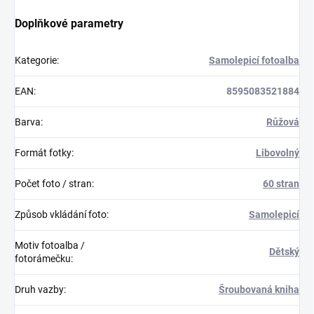
Doplňkové parametry
Kategorie
:
Samolepicí fotoalba
EAN
:
8595083521884
Barva
:
Růžová
Formát fotky
:
Libovolný
Počet foto / stran
:
60 stran
Způsob vkládání foto
:
Samolepicí
Motiv fotoalba /
Dětský
fotorámečku
:
Druh vazby
:
Šroubovaná kniha