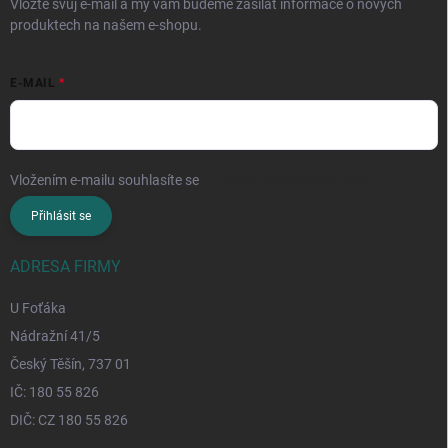
Vložte svůj e-mail a my vám budeme zasílat informace o nových
produktech na našem e-shopu.
E-MAIL
Vložením e-mailu souhlasíte se
zpracováním osobních údajů
Přihlásit se
ADRESA FIRMY
U Foťáka
Nádražní 41/5
Český Těšín, 737 01
IČ: 180 55 826
DIČ: CZ 180 55 826