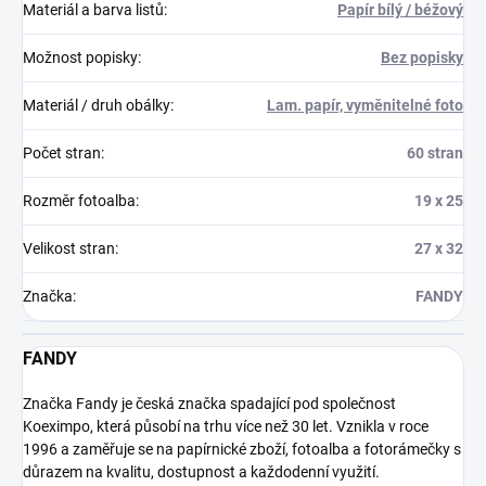
Materiál a barva listů
:
Papír bílý / béžový
Možnost popisky
:
Bez popisky
Materiál / druh obálky
:
Lam. papír, vyměnitelné foto
Počet stran
:
60 stran
Rozměr fotoalba
:
19 x 25
Velikost stran
:
27 x 32
Značka
:
FANDY
FANDY
Značka Fandy je česká značka spadající pod společnost
Koeximpo, která působí na trhu více než 30 let. Vznikla v roce
1996 a zaměřuje se na papírnické zboží, fotoalba a fotorámečky s
důrazem na kvalitu, dostupnost a každodenní využití.