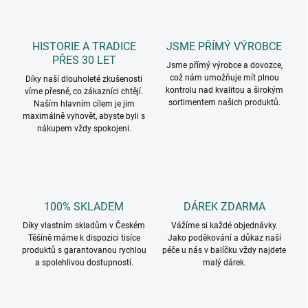
HISTORIE A TRADICE
JSME PŘÍMÝ VÝROBCE
PŘES 30 LET
Jsme přímý výrobce a dovozce,
což nám umožňuje mít plnou
Díky naší dlouholeté zkušenosti
kontrolu nad kvalitou a širokým
víme přesně, co zákazníci chtějí.
sortimentem našich produktů.
Naším hlavním cílem je jim
maximálně vyhovět, abyste byli s
nákupem vždy spokojeni.
100% SKLADEM
DÁREK ZDARMA
Díky vlastním skladům v Českém
Vážíme si každé objednávky.
Těšíně máme k dispozici tisíce
Jako poděkování a důkaz naší
produktů s garantovanou rychlou
péče u nás v balíčku vždy najdete
a spolehlivou dostupností.
malý dárek.