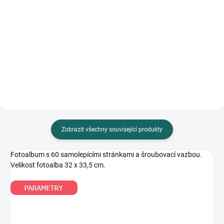
Uchovejte své vzpomínky v
Fotoalbum FANDY Horizont 2 je
elegantním a odolném fotoalbu
elegantní řešení pro vaše
FANDY Beauty 1. Spirálová vazba
vzpomínky. Obsahuje 30
a samolepicí stránky pro...
samolepicích stran, což
umožňuje...
Zobrazit všechny související produkty
Fotoalbum s 60 samolepícími stránkami a šroubovací vazbou.
Velikost fotoalba 32 x 33,5 cm.