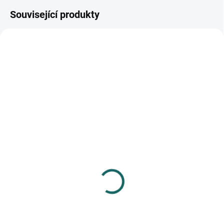
Související produkty
SKLADEM
SKLADEM
(>10 KS)
(>10 KS)
Fotoalbum samolepicí
Fotoalbum samolepicí
22,5x28 cm 20 stran
15,5x19 cm 30 stran
Beauty 1
Horizont 2
159 Kč
144 Kč
Do košíku
Do košíku