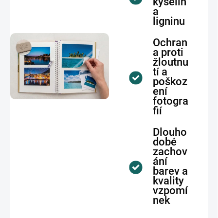
kyselin
a
ligninu
Ochran
a proti
žloutnu
tí a
poškoz
ení
fotogra
fií
Dlouho
dobé
zachov
ání
barev a
kvality
vzpomí
nek