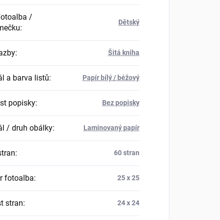
fotoalba /
Dětský
mečku
:
azby
:
Šitá kniha
l a barva listů
:
Papír bílý / béžový
t popisky
:
Bez popisky
ál / druh obálky
:
Laminovaný papír
stran
:
60 stran
 fotoalba
:
25 x 25
t stran
:
24 x 24