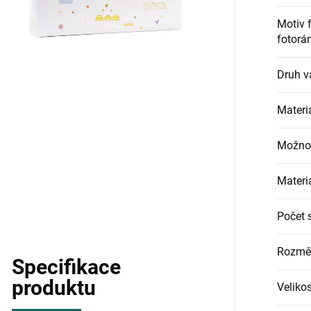
Motiv 
fotorá
Druh v
Materiá
Možnos
Materi
Počet 
Rozměr
Specifikace
produktu
Velikos