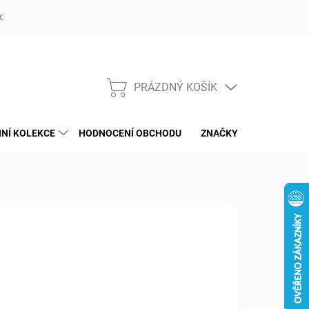
op ufotaka.eu
Ochrana osobních údajů GDPR
Blog
PRÁZDNÝ KOŠÍK
NÁKUPNÍ
KOŠÍK
NÍ KOLEKCE
HODNOCENÍ OBCHODU
ZNAČKY