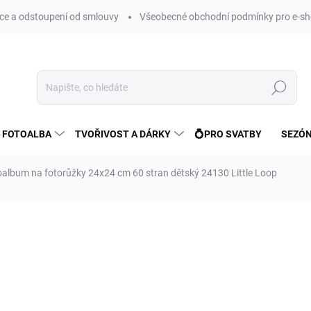
e a odstoupení od smlouvy
Všeobecné obchodní podmínky pro e-sh
Hledat
 FOTOALBA
TVOŘIVOST A DÁRKY
💍PRO SVATBY
SEZÓN
oalbum na fotorůžky 24x24 cm 60 stran dětský 24130 Little Loop
ní
ZNAČKA:
GOLDBUCH
914 Kč
755 Kč bez DPH
Měrná
SKLADEM
(5 KS)
cena: