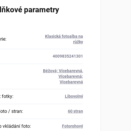
lňkové parametry
Klasická fotoalba na
rie
:
růžky
4009835241301
Béžová; Vícebarevná
,
Vícebarevná;
Vícebarevná
 fotky
:
Libovolný
oto / stran
:
60 stran
 vkládání foto
:
Fotorohový