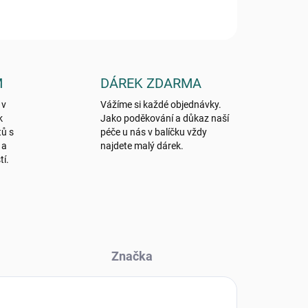
M
DÁREK ZDARMA
 v
Vážíme si každé objednávky.
k
Jako poděkování a důkaz naší
tů s
péče u nás v balíčku vždy
 a
najdete malý dárek.
tí.
Značka