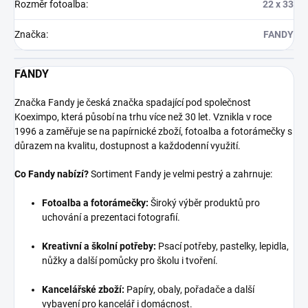
Rozměr fotoalba
:
22 x 33
Značka
:
FANDY
FANDY
Značka Fandy je česká značka spadající pod společnost
Koeximpo, která působí na trhu více než 30 let. Vznikla v roce
1996 a zaměřuje se na papírnické zboží, fotoalba a fotorámečky s
důrazem na kvalitu, dostupnost a každodenní využití.
Co Fandy nabízí?
Sortiment Fandy je velmi pestrý a zahrnuje:
Fotoalba a fotorámečky:
Široký výběr produktů pro
uchování a prezentaci fotografií.
Kreativní a školní potřeby:
Psací potřeby, pastelky, lepidla,
nůžky a další pomůcky pro školu i tvoření.
Kancelářské zboží:
Papíry, obaly, pořadače a další
vybavení pro kancelář i domácnost.