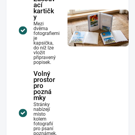
ací
kartičk
y
Mezi
dvěma
fotografiemi
je
kapsička,
do níž lze
vložit
připravený
popisek.
Volný
prostor
pro
pozná
mky
Stránky
nabízejí
místo
kolem
fotografií
pro psaní
poznámek,