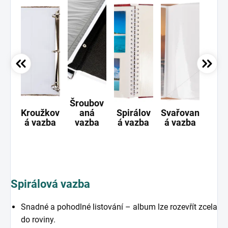
Šroubov
Kroužkov
aná
Spirálov
Svařovan
Ši
á vazba
vazba
á vazba
á vazba
va
Spirálová vazba
Snadné a pohodlné listování – album lze rozevřít zcela
do roviny.