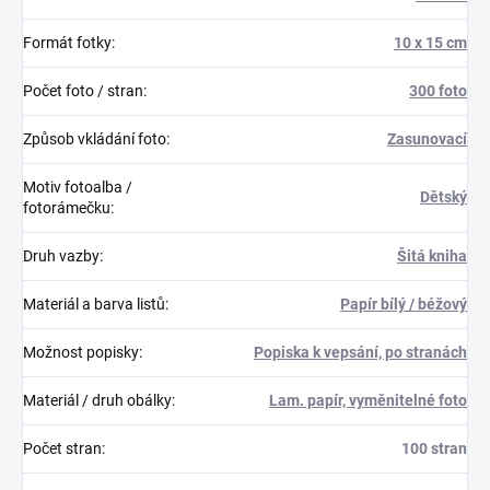
Formát fotky
:
10 x 15 cm
Počet foto / stran
:
300 foto
Způsob vkládání foto
:
Zasunovací
Motiv fotoalba /
Dětský
fotorámečku
:
Druh vazby
:
Šitá kniha
Materiál a barva listů
:
Papír bílý / béžový
Možnost popisky
:
Popiska k vepsání, po stranách
Materiál / druh obálky
:
Lam. papír, vyměnitelné foto
Počet stran
:
100 stran