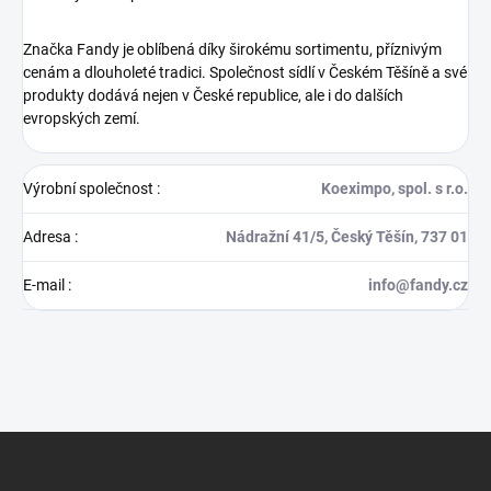
Značka Fandy je oblíbená díky širokému sortimentu, příznivým
cenám a dlouholeté tradici. Společnost sídlí v Českém Těšíně a své
produkty dodává nejen v České republice, ale i do dalších
evropských zemí.
Výrobní společnost
:
Koeximpo, spol. s r.o.
Adresa
:
Nádražní 41/5, Český Těšín, 737 01
E-mail
:
info@fandy.cz
Z
á