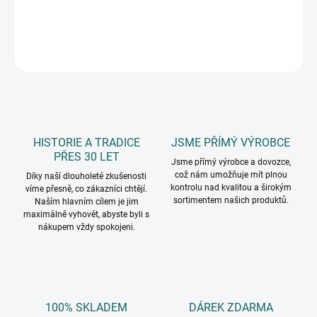
DETAILNÍ INFORMACE
ZEPTAT SE
HISTORIE A TRADICE
JSME PŘÍMÝ VÝROBCE
PŘES 30 LET
Jsme přímý výrobce a dovozce,
což nám umožňuje mít plnou
Díky naší dlouholeté zkušenosti
kontrolu nad kvalitou a širokým
víme přesně, co zákazníci chtějí.
sortimentem našich produktů.
Naším hlavním cílem je jim
maximálně vyhovět, abyste byli s
nákupem vždy spokojeni.
100% SKLADEM
DÁREK ZDARMA