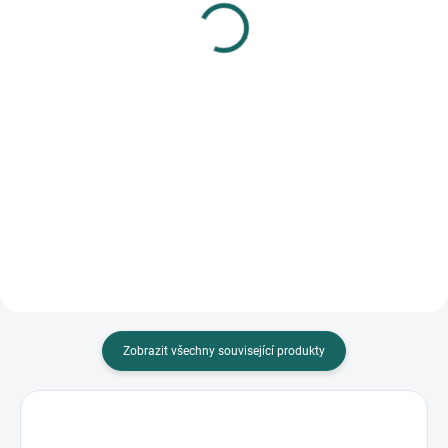
Fotorámeček Step 03 1
Fotorámeček Step 02 1
modrý
modrý
219 Kč
184 Kč
Do košíku
Do košíku
Stylový fotorámeček Step 03 v
Plastový fotorámeček s rozměry
modrém provedení nabízí
22,2 x 27,4 cm a šířkou lišty 2 cm.
možnost uchování vzpomínek
Součástí je inkoustová poduška
vašeho dítěte. Součástí je...
pro otisk ručičky...
Zobrazit všechny související produkty