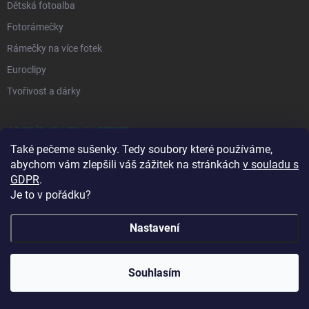
Dětská fotoalba
Fotorámečky
Rámečky na více fotek
Euroclipy
Tvořivost a dárky
ODEBÍRAT NEWSLETTER
Také pečeme sušenky. Tedy soubory které používáme,
Vložte svůj e-mail a my vám budeme zasílat informace o nových
abychom vám zlepšili váš zážitek na stránkách
v souladu s
produktech na našem e-shopu.
GDPR
.
Je to v pořádku?
E-MAIL
Nastavení
🔥 Vinylová alba ve slevě až -68 %! Dopřejte svým
Souhlasím
Vložením e-mailu souhlasíte se
zpracováním osobních údajů
vzpomínkám luxusní vzhled za skvělou cenu. 📖💛
Přihlásit se