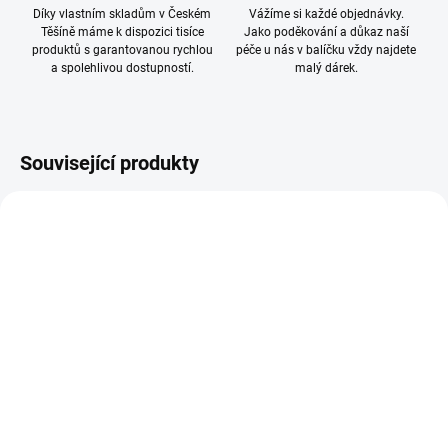
Díky vlastním skladům v Českém
Vážíme si každé objednávky.
Těšíně máme k dispozici tisíce
Jako poděkování a důkaz naší
produktů s garantovanou rychlou
péče u nás v balíčku vždy najdete
a spolehlivou dostupností.
malý dárek.
Související produkty
SKLADEM
SKLADEM
(>10 KS)
(>10 KS)