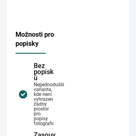
Možnosti pro
popisky
Bez
popisk
ů
Nejjednodušší
varianta,
kde není
vyhrazen
žádný
prostor
pro
popisy
fotografií.
Zasouv