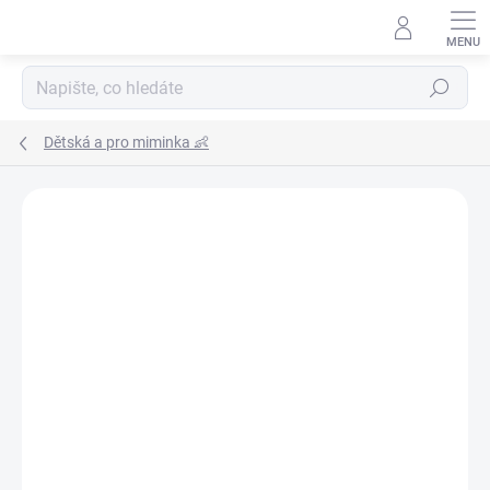
Přejít
na
obsah
Hledat
Dětská a pro miminka 👶
Podrobnosti hodnocení
Neohodnoceno
ZNAČKA:
FANDY