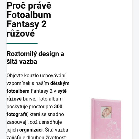
Proč právě
Fotoalbum
Fantasy 2
růžové
Roztomilý design a
šitá vazba
Objevte kouzlo uchovávání
vzpomínek s naším
dětským
fotoalbem
Fantasy 2 v
sytě
růžové
barvě. Toto album
poskytuje prostor pro
300
fotografií
, které se snadno
zasouvají, což usnadňuje
jejich
organizaci
. Šitá vazba
zajišťuje dlouhou životnost,