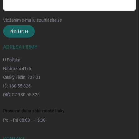
Vložením e-mailu souhlasíte se
zpracováním osobních údajů
Přihlásit se
ADRESA FIRMY
U Foťáka
Nádražní 41/5
Český Těšín, 737 01
IČ: 180 55 826
DIČ: CZ 180 55 826
Provozní doba zákaznické linky
Po – Pá 08:00 – 15:30
KONTAKT