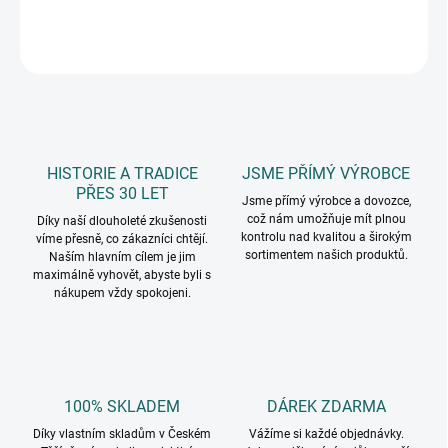
DETAILNÍ INFORMACE
ZEPTAT SE
HISTORIE A TRADICE
JSME PŘÍMÝ VÝROBCE
PŘES 30 LET
Jsme přímý výrobce a dovozce,
což nám umožňuje mít plnou
Díky naší dlouholeté zkušenosti
kontrolu nad kvalitou a širokým
víme přesně, co zákazníci chtějí.
sortimentem našich produktů.
Naším hlavním cílem je jim
maximálně vyhovět, abyste byli s
nákupem vždy spokojeni.
100% SKLADEM
DÁREK ZDARMA
Díky vlastním skladům v Českém
Vážíme si každé objednávky.