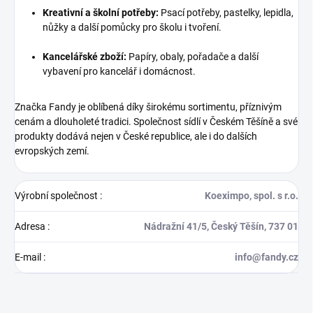
Kreativní a školní potřeby:
Psací potřeby, pastelky, lepidla,
nůžky a další pomůcky pro školu i tvoření.
Kancelářské zboží:
Papíry, obaly, pořadače a další
vybavení pro kancelář i domácnost.
Značka Fandy je oblíbená díky širokému sortimentu, příznivým
cenám a dlouholeté tradici. Společnost sídlí v Českém Těšíně a své
produkty dodává nejen v České republice, ale i do dalších
evropských zemí.
Výrobní společnost
:
Koeximpo, spol. s r.o.
Adresa
:
Nádražní 41/5, Český Těšín, 737 01
E-mail
:
info@fandy.cz