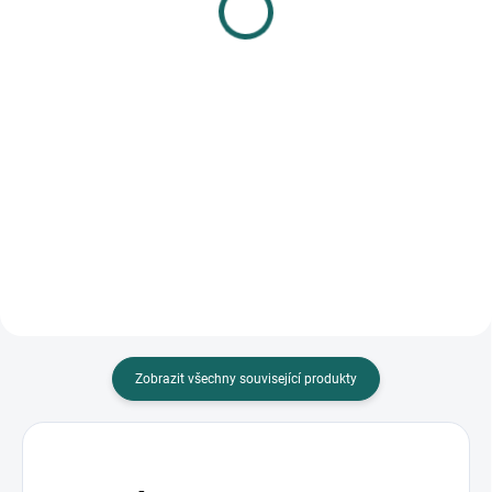
mix
85 Kč
85 Kč
Do košíku
Do košíku
Praktický fotoalbum s plastovými
kapsami pro 96 fotografií 3UP.
Fotoalbum FANDY 10x15 je
ideální pro uchování vašich
vzpomínek. Elegantní vintage
design a praktické zasunovací
kapsy...
Zobrazit všechny související produkty