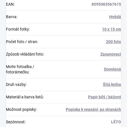
EAN
:
8595083567615
Barva
:
Hnědá
Formát fotky
:
10 x 15 cm
Počet foto / stran
:
200 foto
Způsob vkládání foto
:
Zasunovací
Motiv fotoalba /
Dovolená
fotorámečku
:
Druh vazby
:
Šitá kniha
Materiál a barva listů
:
Papír bílý / béžový
Možnost popisky
:
Popiska k vepsání, po stranách
Sezónnost
:
LÉTO