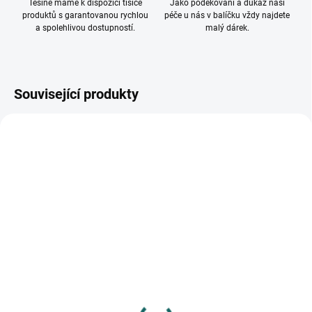
Těšíně máme k dispozici tisíce
Jako poděkování a důkaz naší
produktů s garantovanou rychlou
péče u nás v balíčku vždy najdete
a spolehlivou dostupností.
malý dárek.
Související produkty
SKLADEM
SKLADEM
(>10 KS)
(>10 KS)
Fotoalbum 10x15 96 foto
Fotoalbum 10x15 96 foto
měkké desky Tower mix
měkké desky Vintage