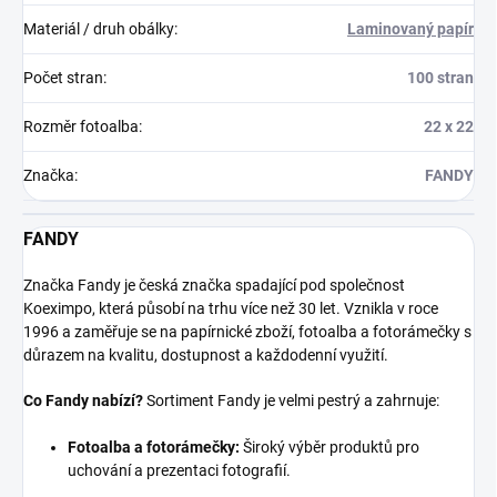
Materiál / druh obálky
:
Laminovaný papír
Počet stran
:
100 stran
Rozměr fotoalba
:
22 x 22
Značka
:
FANDY
FANDY
Značka Fandy je česká značka spadající pod společnost
Koeximpo, která působí na trhu více než 30 let. Vznikla v roce
1996 a zaměřuje se na papírnické zboží, fotoalba a fotorámečky s
důrazem na kvalitu, dostupnost a každodenní využití.
Co Fandy nabízí?
Sortiment Fandy je velmi pestrý a zahrnuje:
Fotoalba a fotorámečky:
Široký výběr produktů pro
uchování a prezentaci fotografií.