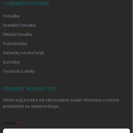
VYBRANÉ KATEGORIE
Fotoalba
Svatební fotoalba
Dětská fotoalba
Fotorámečky
Rámečky na více fotek
Euroclipy
Tvořivost a dárky
ODEBÍRAT NEWSLETTER
Vložte svůj e-mail a my vám budeme zasílat informace o nových
produktech na našem e-shopu.
E-MAIL