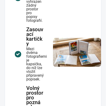
vyhrazen
žádný
prostor
pro
popisy
fotografií.
Zasouv
ací
kartičk
y
Mezi
dvěma
fotografiemi
je
kapsička,
do níž lze
vložit
připravený
popisek.
Volný
prostor
pro
pozná