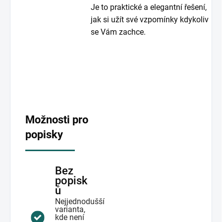
Je to praktické a elegantní řešení,
jak si užít své vzpomínky kdykoliv
se Vám zachce.
Možnosti pro
popisky
Bez
popisk
ů
Nejjednodušší
varianta,
kde není