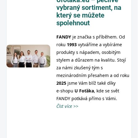
vybraný sortiment,
na
který se můžete
spolehnout
FANDY
je značka s příběhem. Od
roku
1993
vytváříme a vybíráme
produkty s nápadem, osobitým
stylem a důrazem na kvalitu. Stojí
za námi zkušený tým s
mezinárodním přesahem a od roku
2025
jsme Vám blíž také díky
e‑shopu
U
Foťáka
, kde se svět
FANDY potkává přímo s Vámi.
Číst více >>