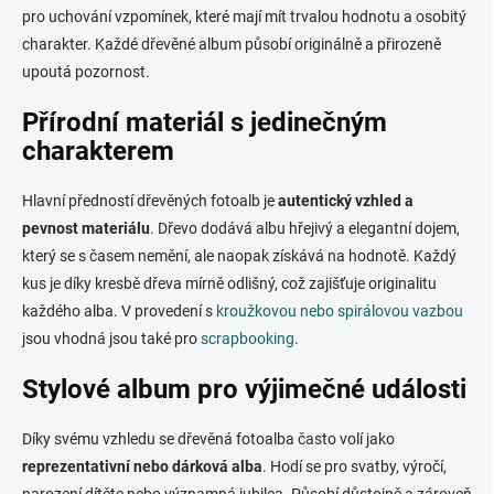
pro uchování vzpomínek, které mají mít trvalou hodnotu a osobitý
a
c
charakter. Každé dřevěné album působí originálně a přirozeně
í
upoutá pozornost.
p
r
Přírodní materiál s jedinečným
v
k
charakterem
y
v
Hlavní předností dřevěných fotoalb je
autentický vzhled a
ý
p
pevnost materiálu
. Dřevo dodává albu hřejivý a elegantní dojem,
i
který se s časem nemění, ale naopak získává na hodnotě. Každý
s
kus je díky kresbě dřeva mírně odlišný, což zajišťuje originalitu
u
každého alba. V provedení s
kroužkovou nebo spirálovou vazbou
jsou vhodná jsou také pro
scrapbooking
.
Stylové album pro výjimečné události
Díky svému vzhledu se dřevěná fotoalba často volí jako
reprezentativní nebo dárková alba
. Hodí se pro svatby, výročí,
narození dítěte nebo významná jubilea. Působí důstojně a zároveň