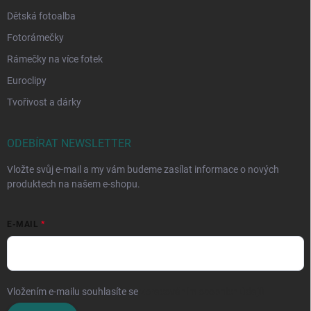
Dětská fotoalba
Fotorámečky
Rámečky na více fotek
Euroclipy
Tvořivost a dárky
ODEBÍRAT NEWSLETTER
Vložte svůj e-mail a my vám budeme zasílat informace o nových
produktech na našem e-shopu.
E-MAIL
Vložením e-mailu souhlasíte se
zpracováním osobních údajů