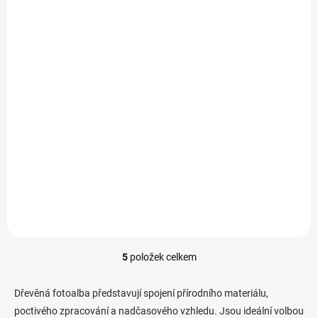
SKLADEM
(>10 KS)
Fotoalbum 10x15 200
foto Wood bronze
398 Kč
Do košíku
Uložte své vzpomínky stylově
s fotoalbem GEDEON Wood
Bronze. Toto zasunovací
album pojme až 200
fotografií formátu...
5
položek celkem
O
v
l
Dřevěná fotoalba představují spojení přírodního materiálu,
á
poctivého zpracování a nadčasového vzhledu. Jsou ideální volbou
d