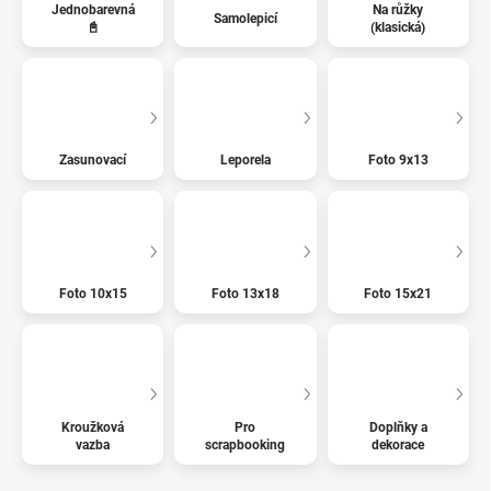
Jednobarevná
Na růžky
Samolepicí
📓
(klasická)
Zasunovací
Leporela
Foto 9x13
Foto 10x15
Foto 13x18
Foto 15x21
Kroužková
Pro
Doplňky a
vazba
scrapbooking
dekorace