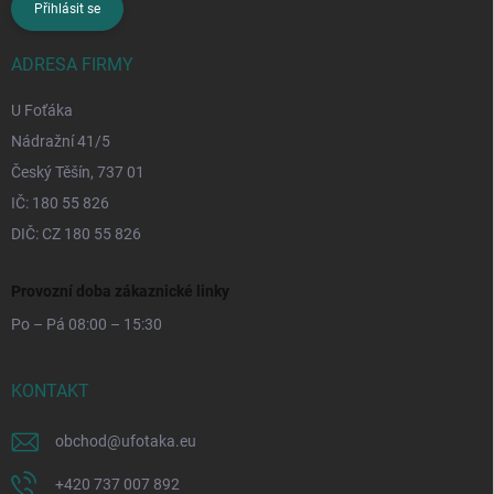
Přihlásit se
ADRESA FIRMY
U Foťáka
Nádražní 41/5
Český Těšín, 737 01
IČ: 180 55 826
DIČ: CZ 180 55 826
Provozní doba zákaznické linky
Po – Pá 08:00 – 15:30
KONTAKT
obchod
@
ufotaka.eu
+420 737 007 892