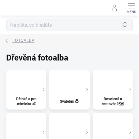
Přejít
na
obsah
Hledat
FOTOALBA
Dřevěná fotoalba
Dětská a pro
Dovolená a
Svatební 💍
miminka 👶
cestování 🗺️