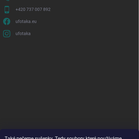
+420 737 007 892
ufotaka.eu
ufotaka
Také pečeme sušenky. Tedy soubory které používáme,