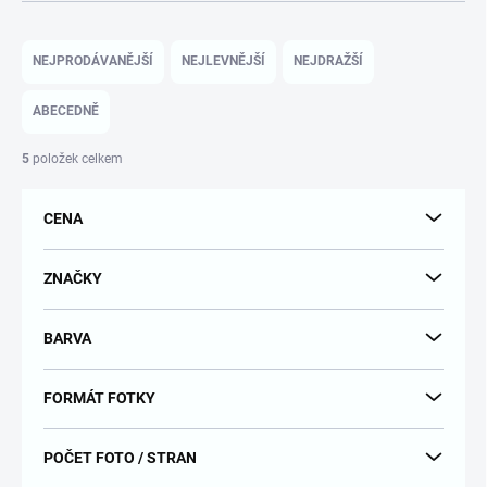
Ř
a
NEJPRODÁVANĚJŠÍ
NEJLEVNĚJŠÍ
NEJDRAŽŠÍ
z
e
ABECEDNĚ
n
í
5
položek celkem
p
r
CENA
o
d
u
ZNAČKY
k
t
BARVA
ů
FORMÁT FOTKY
POČET FOTO / STRAN