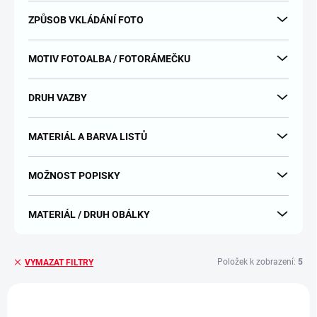
ZPŮSOB VKLÁDÁNÍ FOTO
MOTIV FOTOALBA / FOTORÁMEČKU
DRUH VAZBY
MATERIÁL A BARVA LISTŮ
MOŽNOST POPISKY
MATERIÁL / DRUH OBÁLKY
Položek k zobrazení:
5
VYMAZAT FILTRY
V
ý