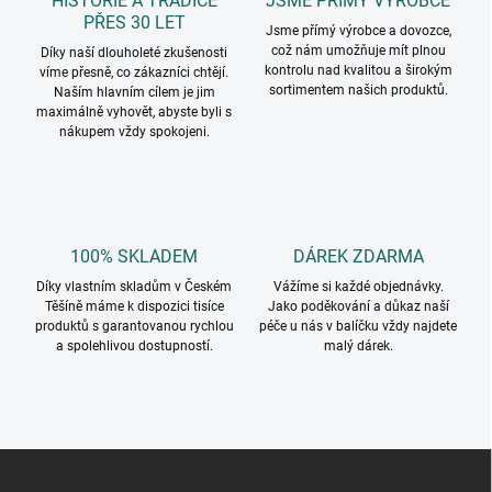
HISTORIE A TRADICE
JSME PŘÍMÝ VÝROBCE
PŘES 30 LET
Jsme přímý výrobce a dovozce,
což nám umožňuje mít plnou
Díky naší dlouholeté zkušenosti
kontrolu nad kvalitou a širokým
víme přesně, co zákazníci chtějí.
sortimentem našich produktů.
Naším hlavním cílem je jim
maximálně vyhovět, abyste byli s
nákupem vždy spokojeni.
100% SKLADEM
DÁREK ZDARMA
Díky vlastním skladům v Českém
Vážíme si každé objednávky.
Těšíně máme k dispozici tisíce
Jako poděkování a důkaz naší
produktů s garantovanou rychlou
péče u nás v balíčku vždy najdete
a spolehlivou dostupností.
malý dárek.
Z
á