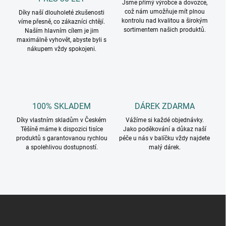
í
Jsme přímý výrobce a dovozce,
y
což nám umožňuje mít plnou
Díky naší dlouholeté zkušenosti
v
kontrolu nad kvalitou a širokým
víme přesně, co zákazníci chtějí.
ý
sortimentem našich produktů.
Naším hlavním cílem je jim
p
maximálně vyhovět, abyste byli s
i
nákupem vždy spokojeni.
s
u
100% SKLADEM
DÁREK ZDARMA
Díky vlastním skladům v Českém
Vážíme si každé objednávky.
Těšíně máme k dispozici tisíce
Jako poděkování a důkaz naší
produktů s garantovanou rychlou
péče u nás v balíčku vždy najdete
a spolehlivou dostupností.
malý dárek.
Z
á
p