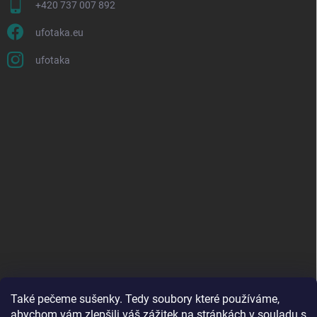
+420 737 007 892
ufotaka.eu
ufotaka
Také pečeme sušenky. Tedy soubory které používáme,
abychom vám zlepšili váš zážitek na stránkách
v souladu s