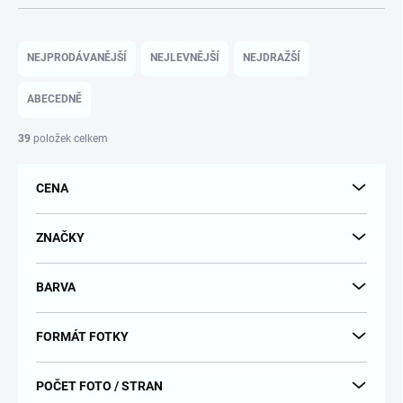
Ř
a
NEJPRODÁVANĚJŠÍ
NEJLEVNĚJŠÍ
NEJDRAŽŠÍ
z
e
ABECEDNĚ
n
í
39
položek celkem
p
r
CENA
o
d
u
ZNAČKY
k
t
BARVA
ů
FORMÁT FOTKY
POČET FOTO / STRAN