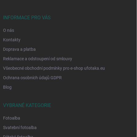
a
t
í
INFORMACE PRO VÁS
O nás
Kontakty
Doprava a platba
Reklamace a odstoupení od smlouvy
Všeobecné obchodní podmínky pro e-shop ufotaka.eu
Ochrana osobních údajů GDPR
Blog
VYBRANÉ KATEGORIE
Fotoalba
Svatební fotoalba
Dětská fotoalba