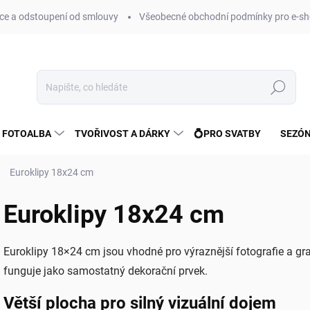
e a odstoupení od smlouvy
Všeobecné obchodní podmínky pro e-sh
Hledat
 FOTOALBA
TVOŘIVOST A DÁRKY
💍PRO SVATBY
SEZÓN
Euroklipy 18x24 cm
Euroklipy 18x24 cm
Euroklipy 18×24 cm jsou vhodné pro výraznější fotografie a gra
funguje jako samostatný dekorační prvek.
Větší plocha pro silný vizuální dojem