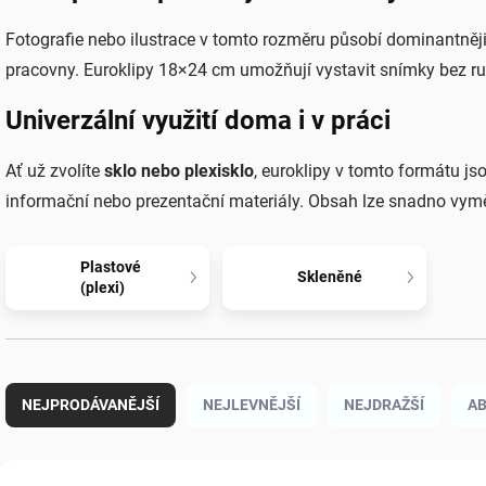
Fotografie nebo ilustrace v tomto rozměru působí dominantněji
pracovny. Euroklipy 18×24 cm umožňují vystavit snímky bez r
Univerzální využití doma i v práci
Ať už zvolíte
sklo nebo plexisklo
, euroklipy v tomto formátu jso
informační nebo prezentační materiály. Obsah lze snadno vymě
Plastové
Skleněné
(plexi)
Ř
a
NEJPRODÁVANĚJŠÍ
NEJLEVNĚJŠÍ
NEJDRAŽŠÍ
A
z
e
n
V