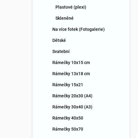
n
Plastové (plexi)
í
p
Skleněné
a
n
Na více fotek (Fotogalerie)
e
Dětské
l
Svatební
Rámečky 10x15 cm
Rámečky 13x18 cm
Rámečky 15x21
Rámečky 20x30 (A4)
Rámečky 30x40 (A3)
Rámečky 40x50
Rámečky 50x70