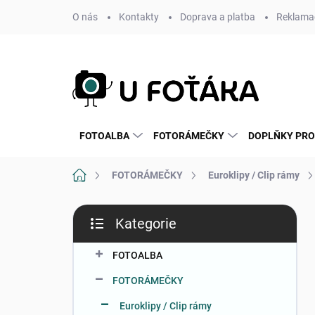
Přejít
O nás
Kontakty
Doprava a platba
Reklamac
na
obsah
FOTOALBA
FOTORÁMEČKY
DOPLŇKY PRO
Domů
FOTORÁMEČKY
Euroklipy / Clip rámy
P
Kategorie
o
Přeskočit
s
kategorie
t
FOTOALBA
r
FOTORÁMEČKY
a
n
Euroklipy / Clip rámy