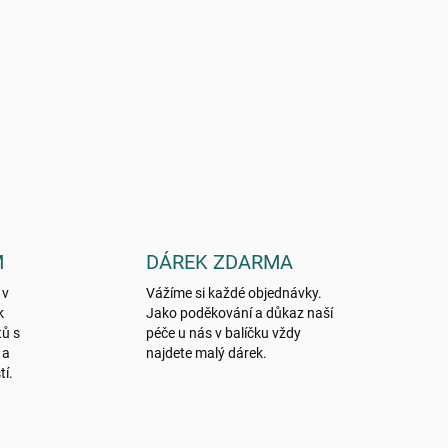
M
DÁREK ZDARMA
 v
Vážíme si každé objednávky.
k
Jako poděkování a důkaz naší
tů s
péče u nás v balíčku vždy
 a
najdete malý dárek.
tí.