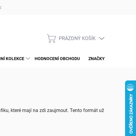
op ufotaka.eu
Ochrana osobních údajů GDPR
Blog
PRÁZDNÝ KOŠÍK
NÁKUPNÍ
KOŠÍK
NÍ KOLEKCE
HODNOCENÍ OBCHODU
ZNAČKY
fiku, které mají na zdi zaujmout. Tento formát už