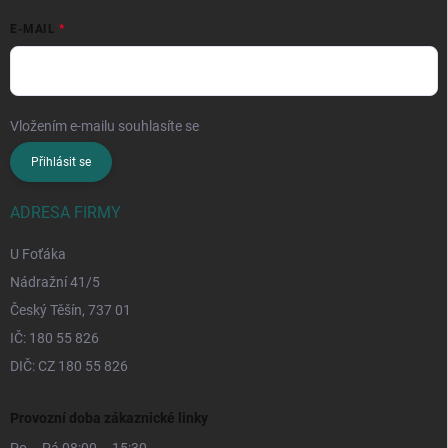
E-MAIL
Vložením e-mailu souhlasíte se
zpracováním osobních údajů
Přihlásit se
ADRESA FIRMY
U Foťáka
Nádražní 41/5
Český Těšín, 737 01
IČ: 180 55 826
DIČ: CZ 180 55 826
Provozní doba zákaznické linky
Po – Pá 08:00 – 15:30