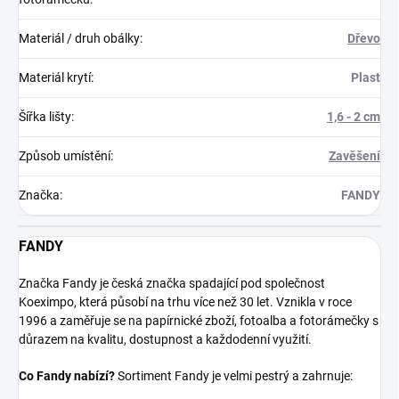
Materiál / druh obálky
:
Dřevo
Materiál krytí
:
Plast
Šířka lišty
:
1,6 - 2 cm
Způsob umístění
:
Zavěšení
Značka
:
FANDY
FANDY
Značka Fandy je česká značka spadající pod společnost
Koeximpo, která působí na trhu více než 30 let. Vznikla v roce
1996 a zaměřuje se na papírnické zboží, fotoalba a fotorámečky s
důrazem na kvalitu, dostupnost a každodenní využití.
Co Fandy nabízí?
Sortiment Fandy je velmi pestrý a zahrnuje: