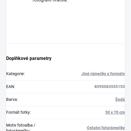
Doplňkové parametry
Kategorie
:
Jiné rámečky a formáty
EAN
:
8595083555155
Barva
:
Šedá
Formát fotky
:
50 x 70 cm
Motiv fotoalba /
Ostatní fotorámečky
fotorámečku
: