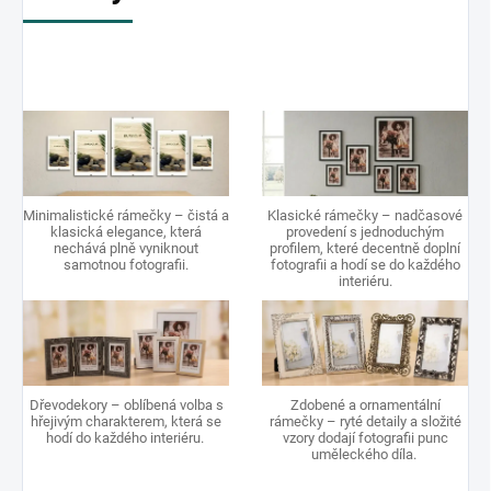
Minimalistické rámečky – čistá a
Klasické rámečky – nadčasové
klasická elegance, která
provedení s jednoduchým
nechává plně vyniknout
profilem, které decentně doplní
samotnou fotografii.
fotografii a hodí se do každého
interiéru.
Dřevodekory – oblíbená volba s
Zdobené a ornamentální
hřejivým charakterem, která se
rámečky – ryté detaily a složité
hodí do každého interiéru.
vzory dodají fotografii punc
uměleckého díla.