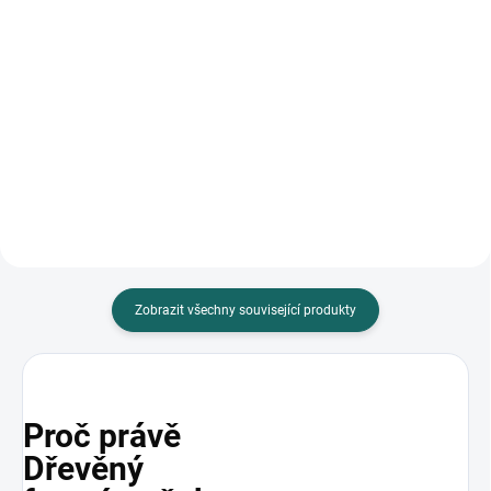
Do košíku
Do košíku
Fotoalbum FANDY Incolor 2
Uchovejte své vzpomínky v
nabízí 100 samolepicích stran
stylovém fotoalbu značky FANDY.
pro libovolný formát fotografií.
Album nabízí 100 samolepicích
Jeho béžový motiv s...
stran pro libovolný formát...
Zobrazit všechny související produkty
Proč právě
Dřevěný