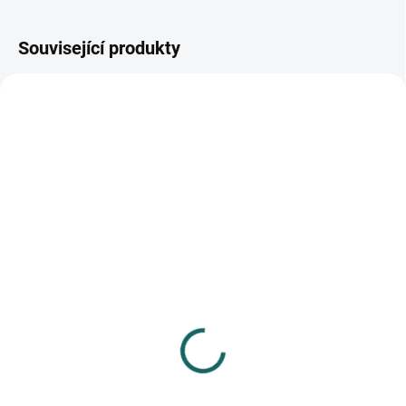
Související produkty
SKLADEM
(>10 KS)
SKLADEM
(>10 KS)
Fotoalbum samolepicí
Fotoalbum samolepicí
22,5x28 cm 100 stran
22,5x28 cm 100 stran
Incolor 2
Minutes 2 fialové
519 Kč
519 Kč