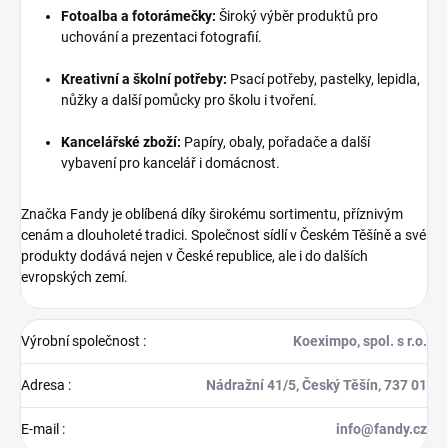
Fotoalba a fotorámečky:
Široký výběr produktů pro
uchování a prezentaci fotografií.
Kreativní a školní potřeby:
Psací potřeby, pastelky, lepidla,
nůžky a další pomůcky pro školu i tvoření.
Kancelářské zboží:
Papíry, obaly, pořadače a další
vybavení pro kancelář i domácnost.
Značka Fandy je oblíbená díky širokému sortimentu, příznivým
cenám a dlouholeté tradici. Společnost sídlí v Českém Těšíně a své
produkty dodává nejen v České republice, ale i do dalších
evropských zemí.
Výrobní společnost
:
Koeximpo, spol. s r.o.
Adresa
:
Nádražní 41/5, Český Těšín, 737 01
E-mail
:
info@fandy.cz