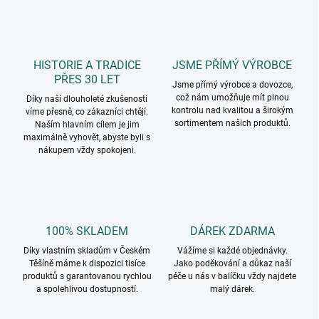
HISTORIE A TRADICE
JSME PŘÍMÝ VÝROBCE
PŘES 30 LET
Jsme přímý výrobce a dovozce,
což nám umožňuje mít plnou
Díky naší dlouholeté zkušenosti
kontrolu nad kvalitou a širokým
víme přesně, co zákazníci chtějí.
sortimentem našich produktů.
Naším hlavním cílem je jim
maximálně vyhovět, abyste byli s
nákupem vždy spokojeni.
100% SKLADEM
DÁREK ZDARMA
Díky vlastním skladům v Českém
Vážíme si každé objednávky.
Těšíně máme k dispozici tisíce
Jako poděkování a důkaz naší
produktů s garantovanou rychlou
péče u nás v balíčku vždy najdete
a spolehlivou dostupností.
malý dárek.