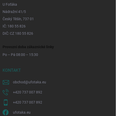
U Foťáka
Nádražní 41/5
Český Těšín, 737 01
IČ: 180 55 826
DIČ: CZ 180 55 826
Provozní doba zákaznické linky
Po – Pá 08:00 – 15:30
KONTAKT
obchod
@
ufotaka.eu
+420 737 007 892
+420 737 007 892
ufotaka.eu