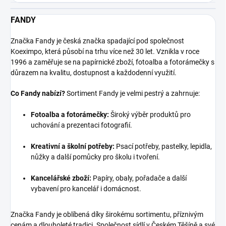
FANDY
Značka Fandy je česká značka spadající pod společnost
Koeximpo, která působí na trhu více než 30 let. Vznikla v roce
1996 a zaměřuje se na papírnické zboží, fotoalba a fotorámečky s
důrazem na kvalitu, dostupnost a každodenní využití.
Co Fandy nabízí?
Sortiment Fandy je velmi pestrý a zahrnuje:
Fotoalba a fotorámečky:
Široký výběr produktů pro
uchování a prezentaci fotografií.
Kreativní a školní potřeby:
Psací potřeby, pastelky, lepidla,
nůžky a další pomůcky pro školu i tvoření.
Kancelářské zboží:
Papíry, obaly, pořadače a další
vybavení pro kancelář i domácnost.
Značka Fandy je oblíbená díky širokému sortimentu, příznivým
cenám a dlouholeté tradici. Společnost sídlí v Českém Těšíně a své