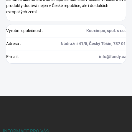
produkty dodává nejen v České republice, ale i do dalších
evropských zemí.
Výrobní společnost
:
Koeximpo, spol. s r.o.
Adresa
:
Nádražní 41/5, Český Těšín, 737 01
E-mail
:
info@fandy.cz
Z
á
p
a
t
í
INFORMACE PRO VÁS