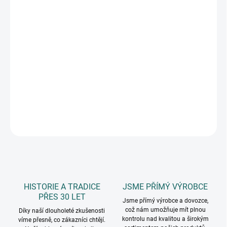
11.8.2026
MOŽNOSTI
DORUČENÍ
−
+
Přidat do košíku
dekorační drátky, lehce tvarovatelné, průměr 0,6 cm, délka 30 cm,
15 ks
DETAILNÍ INFORMACE
ZEPTAT SE
HISTORIE A TRADICE
JSME PŘÍMÝ VÝROBCE
PŘES 30 LET
Jsme přímý výrobce a dovozce,
což nám umožňuje mít plnou
Díky naší dlouholeté zkušenosti
kontrolu nad kvalitou a širokým
víme přesně, co zákazníci chtějí.