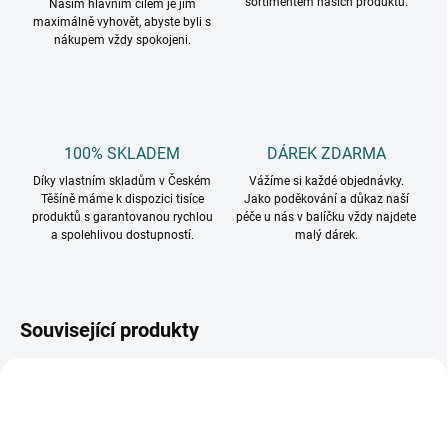
sortimentem našich produktů.
Naším hlavním cílem je jim
maximálně vyhovět, abyste byli s
nákupem vždy spokojeni.
100% SKLADEM
DÁREK ZDARMA
Díky vlastním skladům v Českém
Vážíme si každé objednávky.
Těšíně máme k dispozici tisíce
Jako poděkování a důkaz naší
produktů s garantovanou rychlou
péče u nás v balíčku vždy najdete
a spolehlivou dostupností.
malý dárek.
Související produkty