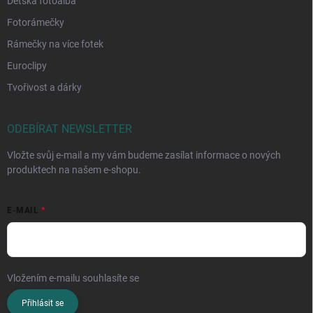
Dětská fotoalba
Fotorámečky
Rámečky na více fotek
Euroclipy
Tvořivost a dárky
ODEBÍRAT NEWSLETTER
Vložte svůj e-mail a my vám budeme zasílat informace o nových
produktech na našem e-shopu.
E-MAIL
Vložením e-mailu souhlasíte se
zpracováním osobních údajů
Přihlásit se