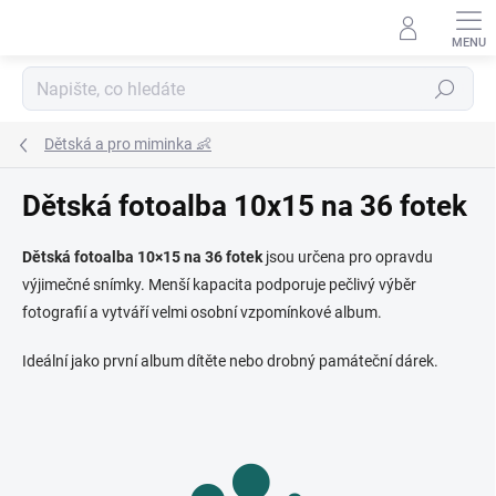
Přejít
na
obsah
Hledat
Dětská a pro miminka 👶
Dětská fotoalba 10x15 na 36 fotek
Dětská fotoalba 10×15 na 36 fotek
jsou určena pro opravdu
výjimečné snímky. Menší kapacita podporuje pečlivý výběr
fotografií a vytváří velmi osobní vzpomínkové album.
Ideální jako první album dítěte nebo drobný památeční dárek.