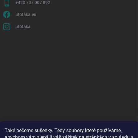
+420 737 007 892
ufotaka.eu
ufotaka
Také pečeme sušenky. Tedy soubory které používáme,
abychom vám zlepšili váš zážitek na stránkách
v souladu s