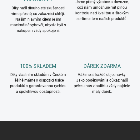
Jsme přímý výrobce a dovozce,
což nám umožňuje mít plnou
Díky naší dlouholeté zkušenosti
kontrolu nad kvalitou a širokým
víme přesně, co zákazníci chtějí.
sortimentem našich produktů.
Naším hlavním cílem je jim
maximálně vyhovět, abyste byli s
nákupem vždy spokojeni.
100% SKLADEM
DÁREK ZDARMA
Díky vlastním skladům v Českém
Vážíme si každé objednávky.
Těšíně máme k dispozici tisíce
Jako poděkování a důkaz naší
produktů s garantovanou rychlou
péče u nás v balíčku vždy najdete
a spolehlivou dostupností.
malý dárek.
Z
á
p