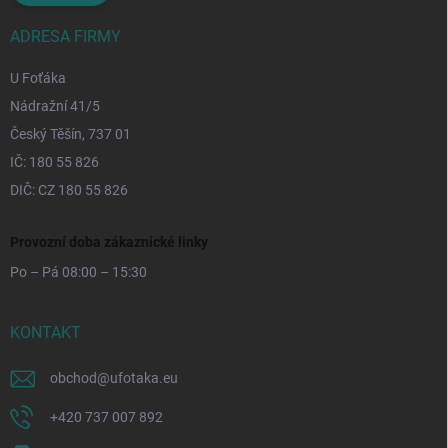
ADRESA FIRMY
U Foťáka
Nádražní 41/5
Český Těšín, 737 01
IČ: 180 55 826
DIČ: CZ 180 55 826
Provozní doba zákaznické linky
Po – Pá 08:00 – 15:30
KONTAKT
obchod
@
ufotaka.eu
+420 737 007 892