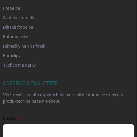
Fotoalba
Svatební fotoalba
Dětská fotoalba
Fotorámečky
Rámečky na více fotek
Euroclipy
Tvořivost a dárky
ODEBÍRAT NEWSLETTER
Vložte svůj e-mail a my vám budeme zasílat informace o nových
produktech na našem e-shopu.
E-MAIL