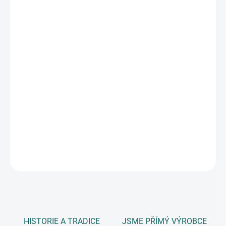
DORUČIT DO:
11.8.2026
MOŽNOSTI
DORUČENÍ
−
+
Přidat do košíku
děrovačka dekorační s pružinovým mechanismem pro snadné
děrování, vhodné i pro děti, děrovačka prosekne i silnější materiál,
například 2mm mechovou pryž a 300g papír, velikost výseku 37
mm, blistr
DETAILNÍ INFORMACE
ZEPTAT SE
HISTORIE A TRADICE
JSME PŘÍMÝ VÝROBCE