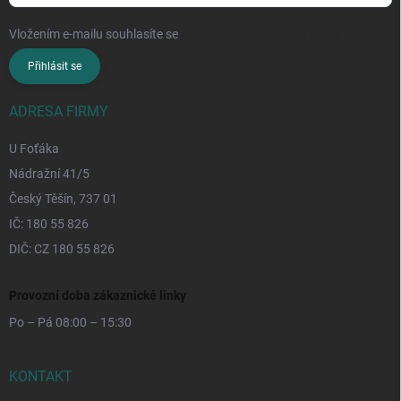
Vložením e-mailu souhlasíte se
zpracováním osobních údajů
Přihlásit se
ADRESA FIRMY
U Foťáka
Nádražní 41/5
Český Těšín, 737 01
IČ: 180 55 826
DIČ: CZ 180 55 826
Provozní doba zákaznické linky
Po – Pá 08:00 – 15:30
KONTAKT