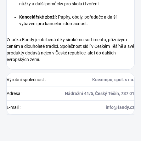
nůžky a další pomůcky pro školu i tvoření.
Kancelářské zboží:
Papíry, obaly, pořadače a další
vybavení pro kancelář i domácnost.
Značka Fandy je oblíbená díky širokému sortimentu, příznivým
cenám a dlouholeté tradici. Společnost sídlí v Českém Těšíně a své
produkty dodává nejen v České republice, ale i do dalších
evropských zemí.
Výrobní společnost
:
Koeximpo, spol. s r.o.
Adresa
:
Nádražní 41/5, Český Těšín, 737 01
E-mail
:
info@fandy.cz