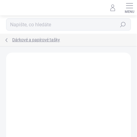
Přejít
na
obsah
Hledat
Dárkové a papírové tašky
Podrobnosti hodnocení
Neohodnoceno
ZNAČKA:
FANDY