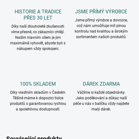
HISTORIE A TRADICE
JSME PŘÍMÝ VÝROBCE
PŘES 30 LET
Jsme přímý výrobce a dovozce,
což nám umožňuje mít plnou
Díky naší dlouholeté zkušenosti
kontrolu nad kvalitou a širokým
víme přesně, co zákazníci chtějí.
sortimentem našich produktů.
Naším hlavním cílem je jim
maximálně vyhovět, abyste byli s
nákupem vždy spokojeni.
100% SKLADEM
DÁREK ZDARMA
Díky vlastním skladům v Českém
Vážíme si každé objednávky.
Těšíně máme k dispozici tisíce
Jako poděkování a důkaz naší
produktů s garantovanou rychlou
péče u nás v balíčku vždy najdete
a spolehlivou dostupností.
malý dárek.
Související produkty