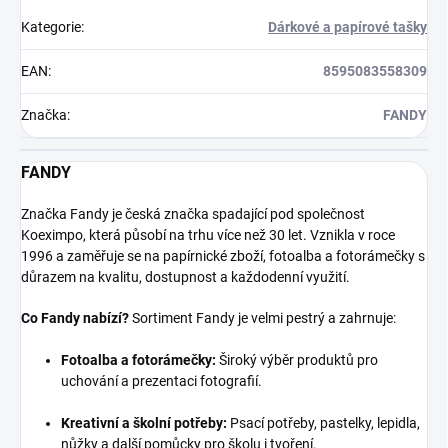
Kategorie
:
Dárkové a papírové tašky
EAN
:
8595083558309
Značka
:
FANDY
FANDY
Značka Fandy je česká značka spadající pod společnost
Koeximpo, která působí na trhu více než 30 let. Vznikla v roce
1996 a zaměřuje se na papírnické zboží, fotoalba a fotorámečky s
důrazem na kvalitu, dostupnost a každodenní využití.
Co Fandy nabízí?
Sortiment Fandy je velmi pestrý a zahrnuje:
Fotoalba a fotorámečky:
Široký výběr produktů pro
uchování a prezentaci fotografií.
Kreativní a školní potřeby:
Psací potřeby, pastelky, lepidla,
nůžky a další pomůcky pro školu i tvoření.