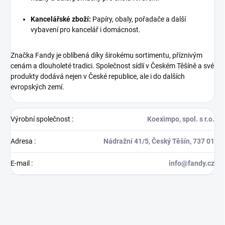
Kancelářské zboží:
Papíry, obaly, pořadače a další
vybavení pro kancelář i domácnost.
Značka Fandy je oblíbená díky širokému sortimentu, příznivým
cenám a dlouholeté tradici. Společnost sídlí v Českém Těšíně a své
produkty dodává nejen v České republice, ale i do dalších
evropských zemí.
Výrobní společnost
:
Koeximpo, spol. s r.o.
Adresa
:
Nádražní 41/5, Český Těšín, 737 01
E-mail
:
info@fandy.cz