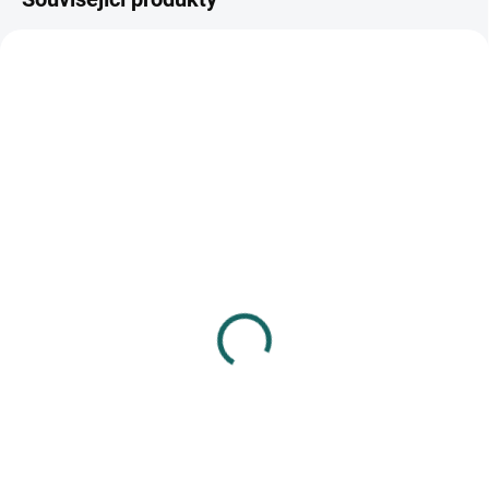
SKLADEM
SKLADEM
(>10 KS)
(>10 KS)
Záložka do knihy
Záložka do knihy
magnetická 04
magnetická 05
17 Kč
17 Kč
Do košíku
Do košíku
magnetická záložka (rozm. 5,5 x
magnetická záložka (rozm. 5,5 x
1,8 cm) na označení stránky v
1,8 cm) na označení stránky v