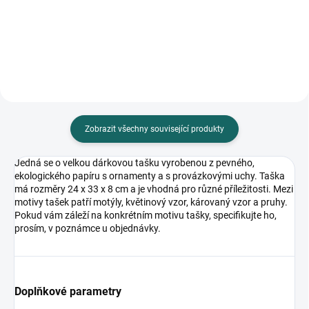
knize, 6 ks, velikost archu 18,2 x
knize, 6 ks, velikost archu 18,2 x
10,3 cm
10,3 cm
Zobrazit všechny související produkty
Jedná se o velkou dárkovou tašku vyrobenou z pevného,
ekologického papíru s ornamenty a s provázkovými uchy. Taška
má rozměry 24 x 33 x 8 cm a je vhodná pro různé příležitosti. Mezi
motivy tašek patří motýly, květinový vzor, károvaný vzor a pruhy.
Pokud vám záleží na konkrétním motivu tašky, specifikujte ho,
prosím, v poznámce u objednávky.
Doplňkové parametry