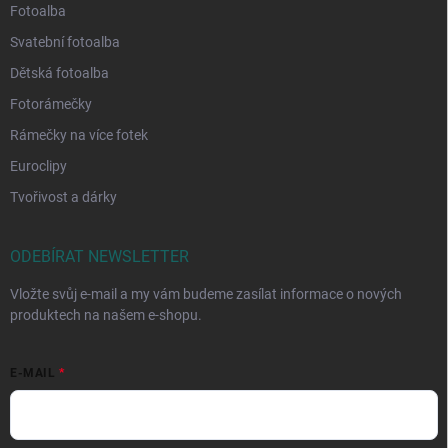
Fotoalba
Svatební fotoalba
Dětská fotoalba
Fotorámečky
Rámečky na více fotek
Euroclipy
Tvořivost a dárky
ODEBÍRAT NEWSLETTER
Vložte svůj e-mail a my vám budeme zasílat informace o nových
produktech na našem e-shopu.
E-MAIL