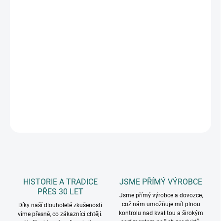
11.8.2026
MOŽNOSTI
DORUČENÍ
−
+
Přidat do košíku
blok s horní spirálou, velikost 13,5 x 9 cm, nelinkovaný papír, 70
listů, kartónové desky s výřezem, součástí kuličkové pero
DETAILNÍ INFORMACE
ZEPTAT SE
HISTORIE A TRADICE
JSME PŘÍMÝ VÝROBCE
PŘES 30 LET
Jsme přímý výrobce a dovozce,
což nám umožňuje mít plnou
Díky naší dlouholeté zkušenosti
kontrolu nad kvalitou a širokým
víme přesně, co zákazníci chtějí.