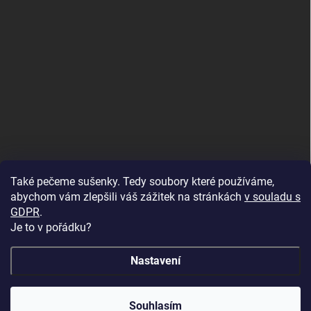
Také pečeme sušenky. Tedy soubory které používáme,
abychom vám zlepšili váš zážitek na stránkách
v souladu s
GDPR
.
Je to v pořádku?
Nastavení
Copyright 2026
U Foťáka
. Všechna práva vyhrazena.
🔥 Vinylová alba ve slevě až -68 %! Dopřejte svým
Souhlasím