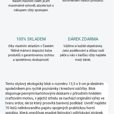
sortimentem našich produktů.
Naším hlavním cílem je jim
maximálně vyhovět, abyste byli s
nákupem vždy spokojeni.
100% SKLADEM
DÁREK ZDARMA
Díky vlastním skladům v Českém
Vážíme si každé objednávky.
Těšíně máme k dispozici tisíce
Jako poděkování a důkaz naší
produktů s garantovanou rychlou
péče u nás v balíčku vždy najdete
a spolehlivou dostupností.
malý dárek.
Tento stylový ekologický blok o rozměru 13,5 x 9 cm je ideálním
společníkem pro rychlé poznámky i kreativní náčrtky. Blok
disponuje pevnými kartónovými deskami v přírodním hnědém
craftovém motivu, v jejichž středu se nachází originální výřez ve
tvaru srdce, skrze který prosvítá barevný podklad. Uvnitř najdete
70 listů nelinkovaného papíru spojených praktickou horní
spirálou, která umožňuje snadné listování i odtrhávání stránek.