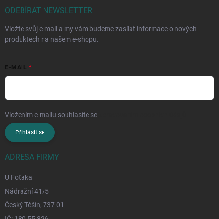
ODEBÍRAT NEWSLETTER
Vložte svůj e-mail a my vám budeme zasílat informace o nových
produktech na našem e-shopu.
E-MAIL
Vložením e-mailu souhlasíte se
zpracováním osobních údajů
Přihlásit se
ADRESA FIRMY
U Foťáka
Nádražní 41/5
Český Těšín, 737 01
IČ: 180 55 826