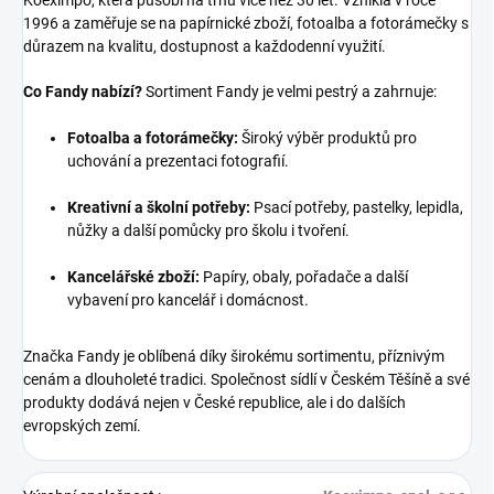
Koeximpo, která působí na trhu více než 30 let. Vznikla v roce
1996 a zaměřuje se na papírnické zboží, fotoalba a fotorámečky s
důrazem na kvalitu, dostupnost a každodenní využití.
Co Fandy nabízí?
Sortiment Fandy je velmi pestrý a zahrnuje:
Fotoalba a fotorámečky:
Široký výběr produktů pro
uchování a prezentaci fotografií.
Kreativní a školní potřeby:
Psací potřeby, pastelky, lepidla,
nůžky a další pomůcky pro školu i tvoření.
Kancelářské zboží:
Papíry, obaly, pořadače a další
vybavení pro kancelář i domácnost.
Značka Fandy je oblíbená díky širokému sortimentu, příznivým
cenám a dlouholeté tradici. Společnost sídlí v Českém Těšíně a své
produkty dodává nejen v České republice, ale i do dalších
evropských zemí.