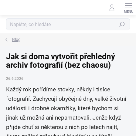
Přejít
na
obsah
Hledat
Blog
Jak si doma vytvořit přehledný
archiv fotografií (bez chaosu)
26.6.2026
Každý rok pořídíme stovky, někdy i tisíce
fotografií. Zachycují obyčejné dny, velké životní
události i drobné okamžiky, které bychom si
jinak už možná ani nepamatovali. Jenže když
přijde chuť si některou z nich po letech najít,