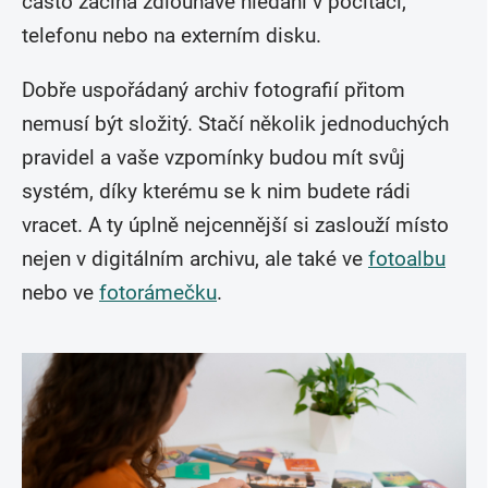
často začíná zdlouhavé hledání v počítači,
telefonu nebo na externím disku.
Dobře uspořádaný archiv fotografií přitom
nemusí být složitý. Stačí několik jednoduchých
pravidel a vaše vzpomínky budou mít svůj
systém, díky kterému se k nim budete rádi
vracet. A ty úplně nejcennější si zaslouží místo
nejen v digitálním archivu, ale také ve
fotoalbu
nebo ve
fotorámečku
.