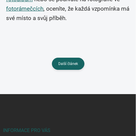
fotorámečcích
, oceníte, že každá vzpomínka má
své místo a svůj příběh.
Další článek
Z
á
p
a
t
í
INFORMACE PRO VÁS