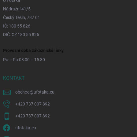
U Foťáka
Nádražní 41/5
Český Těšín, 737 01
IČ: 180 55 826
DIČ: CZ 180 55 826
Provozní doba zákaznické linky
Po – Pá 08:00 – 15:30
KONTAKT
obchod
@
ufotaka.eu
+420 737 007 892
+420 737 007 892
ufotaka.eu