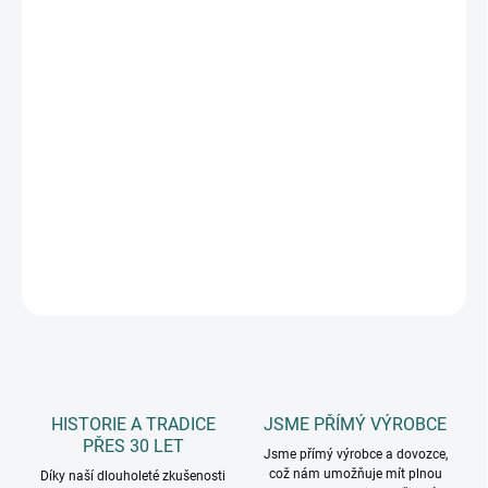
11.8.2026
MOŽNOSTI
DORUČENÍ
−
+
Přidat do košíku
mix různě velkých akrylových chlupatých kuliček pro výrobu
figurek či jinou dekoraci, v balení 24 ks, rozměr: 4 ks – 4 cm, 8 ks -
3,5 cm, 12 ks – 2,5 cm
DETAILNÍ INFORMACE
ZEPTAT SE
HISTORIE A TRADICE
JSME PŘÍMÝ VÝROBCE
PŘES 30 LET
Jsme přímý výrobce a dovozce,
což nám umožňuje mít plnou
Díky naší dlouholeté zkušenosti