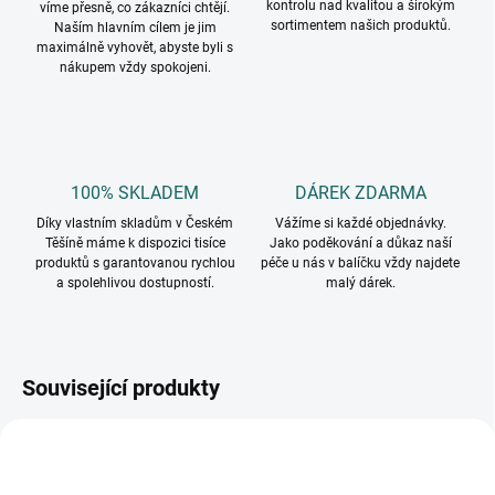
kontrolu nad kvalitou a širokým
víme přesně, co zákazníci chtějí.
sortimentem našich produktů.
Naším hlavním cílem je jim
maximálně vyhovět, abyste byli s
nákupem vždy spokojeni.
100% SKLADEM
DÁREK ZDARMA
Díky vlastním skladům v Českém
Vážíme si každé objednávky.
Těšíně máme k dispozici tisíce
Jako poděkování a důkaz naší
produktů s garantovanou rychlou
péče u nás v balíčku vždy najdete
a spolehlivou dostupností.
malý dárek.
Související produkty