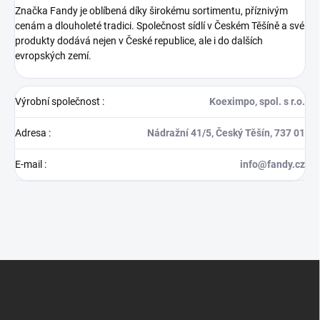
Značka Fandy je oblíbená díky širokému sortimentu, příznivým
cenám a dlouholeté tradici. Společnost sídlí v Českém Těšíně a své
produkty dodává nejen v České republice, ale i do dalších
evropských zemí.
Výrobní společnost
:
Koeximpo, spol. s r.o.
Adresa
:
Nádražní 41/5, Český Těšín, 737 01
E-mail
:
info@fandy.cz
Z
á
p
a