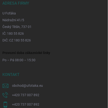
ADRESA FIRMY
U Foťáka
Nádražní 41/5
Český Těšín, 737 01
IČ: 180 55 826
DIČ: CZ 180 55 826
Provozní doba zákaznické linky
Po – Pá 08:00 – 15:30
KONTAKT
obchod
@
ufotaka.eu
+420 737 007 892
+420 737 007 892